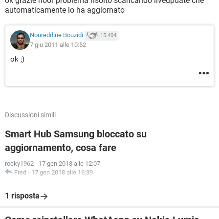
ok grazie noor problema risolto scaricando liveupdate che
automaticamente lo ha aggiornato
Noureddine Bouzidi
15.404
7 giu 2011 alle 10:52
ok ;)
Discussioni simili
Smart Hub Samsung bloccato su
aggiornamento, cosa fare
rocky1962
-
17 gen 2018 alle 12:07
Fred
-
17 gen 2018 alle 16:39
1 risposta