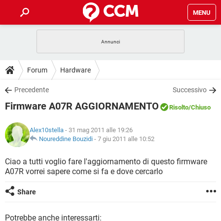
MENU
HOME
COVID-19
GAMING
GUIDE
Forum
Hardware
INTRATTENIMENTO
ANDROID
COVID-19
GAMING
DOWNLOAD
Precedente
Successivo
iOS
WINDOWS 10
INTRATTENIMENTO
ANDROID
Firmware A07R AGGIORNAMENTO
INSTAGRAM
COVID-19
WHATSAPP
GAMING
Risolto
/Chiuso
FORUM
iOS
WINDOWS 10
TIKTOK
INTRATTENIMENTO
FACEBOOK
ANDROID
Alex10stella
- 31 mag 2011 alle 19:26
INSTAGRAM
COVID-19
WHATSAPP
GAMING
GLOSSARIO
Noureddine Bouzidi
-
7 giu 2011 alle 10:52
HARDWARE
iOS
WINDOWS 10
TIKTOK
INTRATTENIMENTO
FACEBOOK
ANDROID
INSTAGRAM
COVID-19
WHATSAPP
GAMING
Ciao a tutti voglio fare l'aggiornamento di questo firmware
HARDWARE
iOS
WINDOWS 10
A07R vorrei sapere come si fa e dove cercarlo
TIKTOK
INTRATTENIMENTO
FACEBOOK
ANDROID
INSTAGRAM
WHATSAPP
HARDWARE
iOS
WINDOWS 10
Share
TIKTOK
FACEBOOK
INSTAGRAM
WHATSAPP
HARDWARE
Potrebbe anche interessarti: