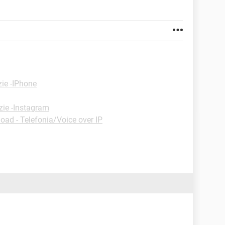
zie -IPhone
zie -Instagram
ad - Telefonia/Voice over IP