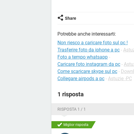
Share
Potrebbe anche interessarti:
Non riesco a caricare foto sul pc !
Trasferire foto da iphone a pc
-
Astu
Foto a tempo whatsapp
-
Caricare foto instagram da pc
-
Astu
Come scaricare skype sul pc
-
Downlo
Collegare airpods a pc
-
Astuzie -PC
1 risposta
RISPOSTA 1 / 1
Miglior risposta