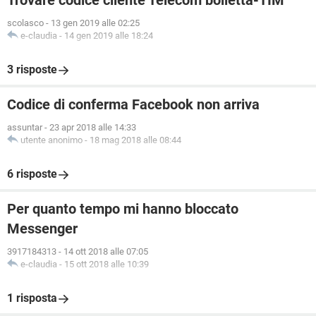
Trovare codice cliente Telecom bolletta-TIM
scolasco
-
13 gen 2019 alle 02:25
e-claudia
-
14 gen 2019 alle 18:24
3 risposte
Codice di conferma Facebook non arriva
assuntar
-
23 apr 2018 alle 14:33
utente anonimo
-
18 mag 2018 alle 08:44
6 risposte
Per quanto tempo mi hanno bloccato
Messenger
3917184313
-
14 ott 2018 alle 07:05
e-claudia
-
15 ott 2018 alle 10:39
1 risposta