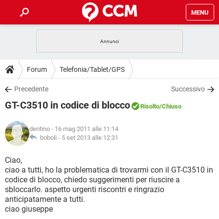
MENU
HOME
COVID-19
GAMING
GUIDE
Forum
Telefonia/Tablet/GPS
INTRATTENIMENTO
ANDROID
COVID-19
GAMING
DOWNLOAD
Precedente
Successivo
iOS
WINDOWS 10
INTRATTENIMENTO
ANDROID
GT-C3510 in codice di blocco
INSTAGRAM
COVID-19
WHATSAPP
GAMING
Risolto
/Chiuso
FORUM
iOS
WINDOWS 10
TIKTOK
INTRATTENIMENTO
FACEBOOK
ANDROID
dentino
- 16 mag 2011 alle 11:14
INSTAGRAM
COVID-19
WHATSAPP
GAMING
GLOSSARIO
boboli -
5 set 2013 alle 12:31
HARDWARE
iOS
WINDOWS 10
TIKTOK
INTRATTENIMENTO
FACEBOOK
ANDROID
INSTAGRAM
COVID-19
WHATSAPP
GAMING
Ciao,
HARDWARE
iOS
WINDOWS 10
ciao a tutti, ho la problematica di trovarmi con il GT-C3510 in
TIKTOK
INTRATTENIMENTO
FACEBOOK
ANDROID
codice di blocco, chiedo suggerimenti per riuscire a
INSTAGRAM
WHATSAPP
sbloccarlo. aspetto urgenti riscontri e ringrazio
HARDWARE
iOS
WINDOWS 10
TIKTOK
FACEBOOK
anticipatamente a tutti.
INSTAGRAM
WHATSAPP
ciao giuseppe
HARDWARE