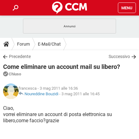
MENU
HOME
COVID-19
GAMING
GUIDE
Forum
E-Mail/Chat
INTRATTENIMENTO
ANDROID
COVID-19
GAMING
DOWNLOAD
Precedente
Successivo
iOS
WINDOWS 10
INTRATTENIMENTO
ANDROID
Come eliminare un account mail su libero?
INSTAGRAM
COVID-19
WHATSAPP
GAMING
FORUM
iOS
WINDOWS 10
Chiuso
TIKTOK
INTRATTENIMENTO
FACEBOOK
ANDROID
INSTAGRAM
COVID-19
WHATSAPP
GAMING
GLOSSARIO
HARDWARE
iOS
francesca
- 3 mag 2011 alle 16:36
WINDOWS 10
TIKTOK
INTRATTENIMENTO
FACEBOOK
ANDROID
Noureddine Bouzidi
-
3 mag 2011 alle 16:45
INSTAGRAM
COVID-19
WHATSAPP
GAMING
HARDWARE
iOS
WINDOWS 10
Ciao,
TIKTOK
INTRATTENIMENTO
FACEBOOK
ANDROID
vorrei eliminare un account di posta elettronica su
INSTAGRAM
WHATSAPP
libero,come faccio?grazie
HARDWARE
iOS
WINDOWS 10
TIKTOK
FACEBOOK
INSTAGRAM
WHATSAPP
HARDWARE