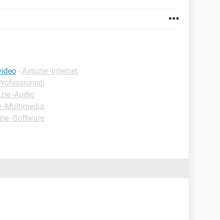
video
-
Astuzie -Internet
Professionisti
zie -Audio
e -Multimedia
zie -Software