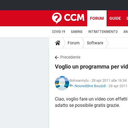
FORUM
GUIDE
COVID-19
GAMING
INTRATTENIMENTO
AN
Forum
Software
Precedente
Voglio un programma per vi
dolceannylu
- 28 apr 2011 alle 16:34
Noureddine Bouzidi
-
28 apr 2011 
Ciao, voglio fare un video con effet
adatto se possibile gratis grazie.