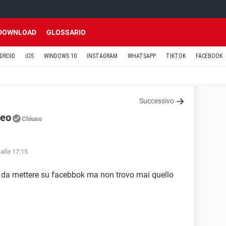
DOWNLOAD
GLOSSARIO
DROID
iOS
WINDOWS 10
INSTAGRAM
WHATSAPP
TIKTOK
FACEBOOK
Successivo
deo
Chiuso
alle 17:15
ti da mettere su facebbok ma non trovo mai quello