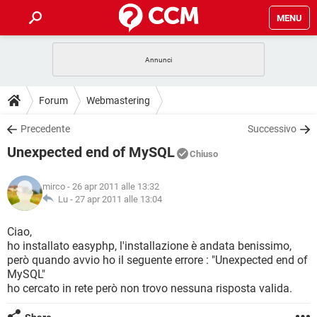
MENU
HOME
COVID-19
GAMING
GUIDE
Forum
Webmastering
INTRATTENIMENTO
ANDROID
COVID-19
GAMING
DOWNLOAD
Precedente
Successivo
iOS
WINDOWS 10
INTRATTENIMENTO
ANDROID
Unexpected end of MySQL
INSTAGRAM
COVID-19
WHATSAPP
GAMING
Chiuso
FORUM
iOS
WINDOWS 10
TIKTOK
INTRATTENIMENTO
FACEBOOK
ANDROID
mirco
- 26 apr 2011 alle 13:32
INSTAGRAM
COVID-19
WHATSAPP
GAMING
GLOSSARIO
Lu -
27 apr 2011 alle 13:04
HARDWARE
iOS
WINDOWS 10
TIKTOK
INTRATTENIMENTO
FACEBOOK
ANDROID
INSTAGRAM
COVID-19
WHATSAPP
GAMING
Ciao,
HARDWARE
iOS
WINDOWS 10
ho installato easyphp, l'installazione è andata benissimo,
TIKTOK
INTRATTENIMENTO
FACEBOOK
ANDROID
però quando avvio ho il seguente errore : "Unexpected end of
INSTAGRAM
WHATSAPP
MySQL"
HARDWARE
iOS
WINDOWS 10
TIKTOK
FACEBOOK
ho cercato in rete però non trovo nessuna risposta valida.
INSTAGRAM
WHATSAPP
HARDWARE