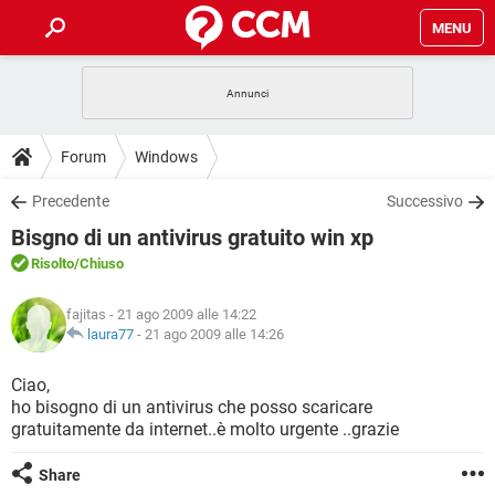
MENU
HOME
COVID-19
GAMING
GUIDE
Forum
Windows
INTRATTENIMENTO
ANDROID
COVID-19
GAMING
DOWNLOAD
Precedente
Successivo
iOS
WINDOWS 10
INTRATTENIMENTO
ANDROID
Bisgno di un antivirus gratuito win xp
INSTAGRAM
COVID-19
WHATSAPP
GAMING
FORUM
iOS
WINDOWS 10
Risolto
/Chiuso
TIKTOK
INTRATTENIMENTO
FACEBOOK
ANDROID
INSTAGRAM
COVID-19
WHATSAPP
GAMING
GLOSSARIO
HARDWARE
iOS
fajitas
- 21 ago 2009 alle 14:22
WINDOWS 10
TIKTOK
INTRATTENIMENTO
FACEBOOK
ANDROID
laura77
-
21 ago 2009 alle 14:26
INSTAGRAM
COVID-19
WHATSAPP
GAMING
HARDWARE
iOS
WINDOWS 10
Ciao,
TIKTOK
INTRATTENIMENTO
FACEBOOK
ANDROID
ho bisogno di un antivirus che posso scaricare
INSTAGRAM
WHATSAPP
gratuitamente da internet..è molto urgente ..grazie
HARDWARE
iOS
WINDOWS 10
TIKTOK
FACEBOOK
INSTAGRAM
WHATSAPP
Share
HARDWARE