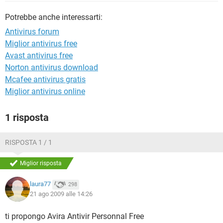
TIKTOK
FACEBOOK
Potrebbe anche interessarti:
HARDWARE
Antivirus forum
Miglior antivirus free
Avast antivirus free
Norton antivirus download
Mcafee antivirus gratis
Miglior antivirus online
1 risposta
RISPOSTA 1 / 1
Miglior risposta
laura77
298
21 ago 2009 alle 14:26
ti propongo Avira Antivir Personnal Free