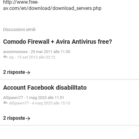
http://www.free-
av.com/en/download/download_servers.php
Discussioni simili
Comodo Firewall + Avira Antivirus free?
anonimoxxxxx
-
29 mar 2011 alle 11:30
zip
-
15 set 2012 alle 02:12
2 risposte
Account Facebook disabilitato
AlSpawn77
-
1 mag 2023 alle 11:51
AlSpawn77
-
4 mag 2023 alle 15:10
2 risposte