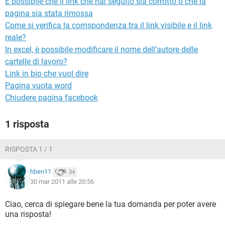
È possibile che il link che hai seguito sia corrotto o che la
TIKTOK
FACEBOOK
pagina sia stata rimossa
HARDWARE
Come si verifica la corrispondenza tra il link visibile e il link
reale?
In excel, è possibile modificare il nome dell’autore delle
cartelle di lavoro?
Link in bio che vuol dire
Pagina vuota word
Chiudere pagina facebook
1 risposta
RISPOSTA 1 / 1
hben11
34
30 mar 2011 alle 20:56
Ciao, cerca di spiegare bene la tua domanda per poter avere
una risposta!