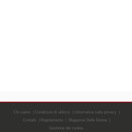
Chi siamo
Condizioni di utilizzo
Informativa sulla privacy
Contatti
Regolamento
Magazine Delle Donne
Gestione dei cookie