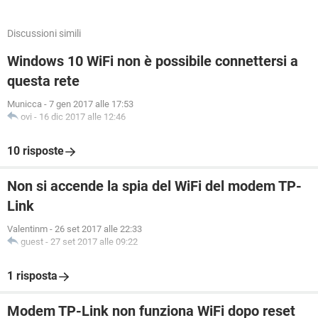
Discussioni simili
Windows 10 WiFi non è possibile connettersi a
questa rete
Municca
-
7 gen 2017 alle 17:53
ovi
-
16 dic 2017 alle 12:46
10 risposte
Non si accende la spia del WiFi del modem TP-
Link
Valentinm
-
26 set 2017 alle 22:33
guest
-
27 set 2017 alle 09:22
1 risposta
Modem TP-Link non funziona WiFi dopo reset