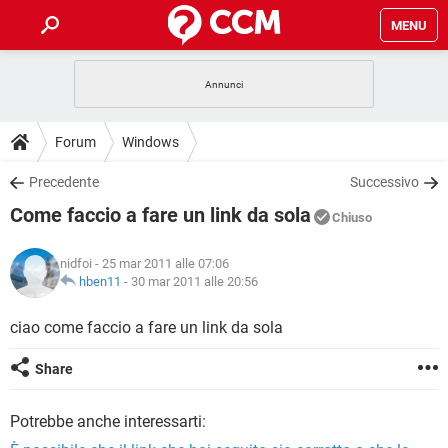
MENU
HOME
COVID-19
GAMING
GUIDE
Forum
Windows
INTRATTENIMENTO
ANDROID
COVID-19
GAMING
DOWNLOAD
Precedente
Successivo
iOS
WINDOWS 10
INTRATTENIMENTO
ANDROID
Come faccio a fare un link da sola
INSTAGRAM
COVID-19
WHATSAPP
GAMING
Chiuso
FORUM
iOS
WINDOWS 10
TIKTOK
INTRATTENIMENTO
FACEBOOK
ANDROID
nidfoi
- 25 mar 2011 alle 07:06
INSTAGRAM
COVID-19
WHATSAPP
GAMING
GLOSSARIO
hben11
-
30 mar 2011 alle 20:56
HARDWARE
iOS
WINDOWS 10
TIKTOK
INTRATTENIMENTO
FACEBOOK
ANDROID
INSTAGRAM
COVID-19
WHATSAPP
GAMING
ciao come faccio a fare un link da sola
HARDWARE
iOS
WINDOWS 10
TIKTOK
INTRATTENIMENTO
FACEBOOK
ANDROID
Share
INSTAGRAM
WHATSAPP
HARDWARE
iOS
WINDOWS 10
TIKTOK
FACEBOOK
Potrebbe anche interessarti:
INSTAGRAM
WHATSAPP
HARDWARE