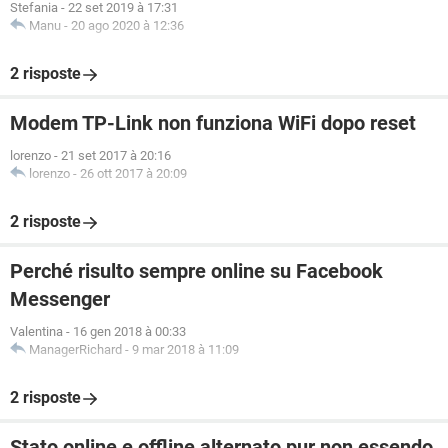
Stefania
-
22 set 2019 à 17:31
Manu
-
20 ago 2020 à 12:36
2 risposte
Modem TP-Link non funziona WiFi dopo reset
lorenzo
-
21 set 2017 à 20:16
lorenzo
-
26 ott 2017 à 20:09
2 risposte
Perché risulto sempre online su Facebook
Messenger
Valentina
-
16 gen 2018 à 00:33
ManagerRichard
-
9 mar 2018 à 11:09
2 risposte
Stato online e offline alternato pur non essendo