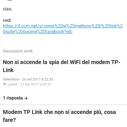
ciao,
vedi
https://it.ccm.net/s/come%20si%20mettono%20i%20link%2
0sulle%20pagine%20facebook?qlc
Discussioni simili
Non si accende la spia del WiFi del modem TP-
Link
Valentinm
-
26 set 2017 à 22:33
guest
-
27 set 2017 à 09:22
1 risposta
Modem TP Link che non si accende più, cosa
fare?