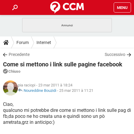
MENU
HOME
COVID-19
GAMING
GUIDE
Forum
Internet
INTRATTENIMENTO
ANDROID
COVID-19
GAMING
DOWNLOAD
Precedente
Successivo
iOS
WINDOWS 10
INTRATTENIMENTO
ANDROID
Come si mettono i link sulle pagine facebook
INSTAGRAM
COVID-19
WHATSAPP
GAMING
FORUM
iOS
WINDOWS 10
Chiuso
TIKTOK
INTRATTENIMENTO
FACEBOOK
ANDROID
INSTAGRAM
COVID-19
WHATSAPP
GAMING
GLOSSARIO
HARDWARE
iOS
pia raciopi
- 23 mar 2011 à 18:24
WINDOWS 10
TIKTOK
INTRATTENIMENTO
FACEBOOK
ANDROID
Noureddine Bouzidi
-
25 mar 2011 à 11:21
INSTAGRAM
COVID-19
WHATSAPP
GAMING
HARDWARE
iOS
WINDOWS 10
Ciao,
TIKTOK
INTRATTENIMENTO
FACEBOOK
ANDROID
qualcuno mi potrebbe dire come si mettono i link sulle pag di
INSTAGRAM
WHATSAPP
fb,da poco ne ho creata una e quindi sono un pò
HARDWARE
iOS
WINDOWS 10
TIKTOK
FACEBOOK
arretrata,grz in anticipo:)
INSTAGRAM
WHATSAPP
HARDWARE