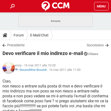
MENU
HOME
COVID-19
GAMING
GUIDE
Forum
E-Mail/Chat
INTRATTENIMENTO
ANDROID
COVID-19
GAMING
DOWNLOAD
Precedente
Successivo
iOS
WINDOWS 10
INTRATTENIMENTO
ANDROID
Devo verificare il mio indirezo e-mail
INSTAGRAM
COVID-19
WHATSAPP
GAMING
Chiuso
FORUM
iOS
WINDOWS 10
TIKTOK
INTRATTENIMENTO
FACEBOOK
ANDROID
enny
- 16 mar 2011 alle 10:28
INSTAGRAM
COVID-19
WHATSAPP
GAMING
GLOSSARIO
Noureddine Bouzidi
-
16 mar 2011 alle 11:00
HARDWARE
iOS
WINDOWS 10
TIKTOK
INTRATTENIMENTO
FACEBOOK
ANDROID
INSTAGRAM
COVID-19
WHATSAPP
GAMING
Ciao,
HARDWARE
iOS
WINDOWS 10
non riesco a entrare sulla posta di msn e devo verificare il
TIKTOK
INTRATTENIMENTO
FACEBOOK
ANDROID
mio indirizzo ma non poxo se non riesco a entrare nella
INSTAGRAM
WHATSAPP
posta e non poxo vedere se mi è arrivata l'e-mail di conferma
HARDWARE
iOS
WINDOWS 10
TIKTOK
FACEBOOK
di facebook come poxo fare ? vi prego aiutatemi xke nn ce la
INSTAGRAM
WHATSAPP
faccio più!!!!!!!!!!!!!!!! se poi potete farlo voi ,ma basta che mi
HARDWARE
aiutate x favore!!!!!!!!!!!!