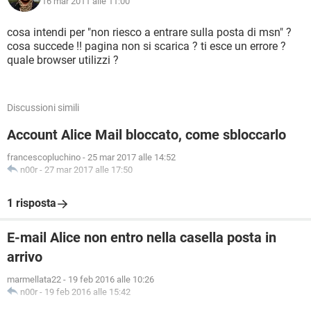
16 mar 2011 alle 11:00
cosa intendi per "non riesco a entrare sulla posta di msn" ?
cosa succede !! pagina non si scarica ? ti esce un errore ?
quale browser utilizzi ?
Discussioni simili
Account Alice Mail bloccato, come sbloccarlo
francescopluchino
-
25 mar 2017 alle 14:52
n00r
-
27 mar 2017 alle 17:50
1 risposta
E-mail Alice non entro nella casella posta in
arrivo
marmellata22
-
19 feb 2016 alle 10:26
n00r
-
19 feb 2016 alle 15:42