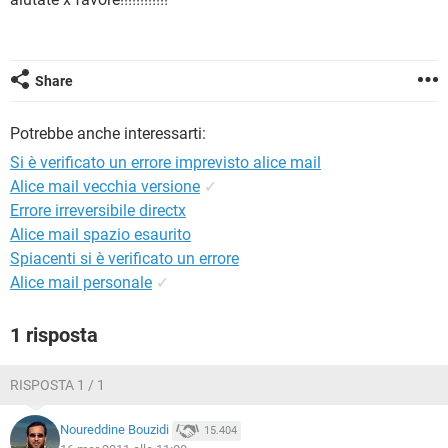
TIKTOK
FACEBOOK
HARDWARE
Share
Potrebbe anche interessarti:
Si è verificato un errore imprevisto alice mail
Alice mail vecchia versione
✓
Errore irreversibile directx
Alice mail spazio esaurito
Spiacenti si è verificato un errore
Alice mail personale
✓
1 risposta
RISPOSTA 1 / 1
Noureddine Bouzidi
15.404