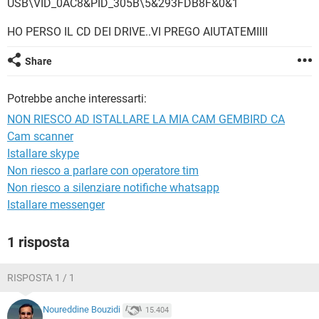
USB\VID_0AC8&PID_305B\5&293FDB8F&0&1
TIKTOK
FACEBOOK
HARDWARE
HO PERSO IL CD DEI DRIVE..VI PREGO AIUTATEMIIII
Share
Potrebbe anche interessarti:
NON RIESCO AD ISTALLARE LA MIA CAM GEMBIRD CA
Cam scanner
Istallare skype
Non riesco a parlare con operatore tim
Non riesco a silenziare notifiche whatsapp
Istallare messenger
1 risposta
RISPOSTA 1 / 1
Noureddine Bouzidi
15.404