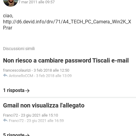
7 mar 2011 alle 09:57
ciao,
http://d6.devid.info/drv/71/A4_TECH_PC_Camera_Win2K_X
P.rar
Discussioni simili
Non riesco a cambiare password Tiscali e-mail
francescolaurizi
-
3 feb 2018 alle 12:50
AntonelloCCM
-
3 feb 2018 alle 13:09
1 risposta
Gmail non visualizza l'allegato
Franci72
-
23 giu 2021 alle 15:10
Franci72
-
23 giu 2021 alle 16:59
5 risposte