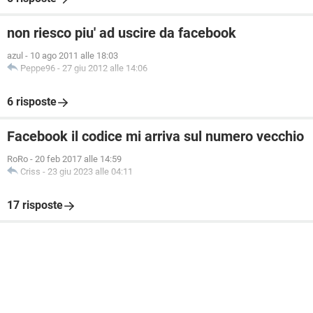
non riesco piu' ad uscire da facebook
azul
-
10 ago 2011 alle 18:03
Peppe96
-
27 giu 2012 alle 14:06
6 risposte
Facebook il codice mi arriva sul numero vecchio
RoRo
-
20 feb 2017 alle 14:59
Criss
-
23 giu 2023 alle 04:11
17 risposte