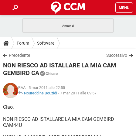
MENU
HOME
COVID-19
GAMING
GUIDE
Forum
Software
INTRATTENIMENTO
ANDROID
COVID-19
GAMING
DOWNLOAD
Precedente
Successivo
iOS
WINDOWS 10
INTRATTENIMENTO
ANDROID
NON RIESCO AD ISTALLARE LA MIA CAM
INSTAGRAM
COVID-19
WHATSAPP
GAMING
FORUM
iOS
WINDOWS 10
GEMBIRD CA
Chiuso
TIKTOK
INTRATTENIMENTO
FACEBOOK
ANDROID
INSTAGRAM
COVID-19
WHATSAPP
GAMING
GLOSSARIO
HARDWARE
iOS
WINDOWS 10
RAA
- 5 mar 2011 alle 22:55
TIKTOK
INTRATTENIMENTO
FACEBOOK
ANDROID
Noureddine Bouzidi
-
7 mar 2011 alle 09:57
INSTAGRAM
COVID-19
WHATSAPP
GAMING
HARDWARE
iOS
WINDOWS 10
Ciao,
TIKTOK
INTRATTENIMENTO
FACEBOOK
ANDROID
INSTAGRAM
WHATSAPP
HARDWARE
iOS
WINDOWS 10
NON RIESCO AD ISTALLARE LA MIA CAM GEMBIRD
TIKTOK
FACEBOOK
CAM44U
INSTAGRAM
WHATSAPP
HARDWARE