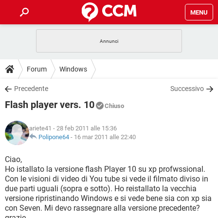
MENU
HOME
COVID-19
GAMING
GUIDE
Forum
Windows
INTRATTENIMENTO
ANDROID
COVID-19
GAMING
DOWNLOAD
Precedente
Successivo
iOS
WINDOWS 10
INTRATTENIMENTO
ANDROID
Flash player vers. 10
INSTAGRAM
COVID-19
WHATSAPP
GAMING
Chiuso
FORUM
iOS
WINDOWS 10
TIKTOK
INTRATTENIMENTO
FACEBOOK
ANDROID
ariete41
- 28 feb 2011 alle 15:36
INSTAGRAM
COVID-19
WHATSAPP
GAMING
GLOSSARIO
Polipone64
-
16 mar 2011 alle 22:40
HARDWARE
iOS
WINDOWS 10
TIKTOK
INTRATTENIMENTO
FACEBOOK
ANDROID
INSTAGRAM
COVID-19
WHATSAPP
GAMING
Ciao,
HARDWARE
iOS
WINDOWS 10
Ho istallato la versione flash Player 10 su xp profwssional.
TIKTOK
INTRATTENIMENTO
FACEBOOK
ANDROID
Con le visioni di video di You tube si vede il filmato diviso in
INSTAGRAM
WHATSAPP
due parti uguali (sopra e sotto). Ho reistallato la vecchia
HARDWARE
iOS
WINDOWS 10
TIKTOK
FACEBOOK
versione ripristinando Windows e si vede bene sia con xp sia
INSTAGRAM
WHATSAPP
con Seven. Mi devo rassegnare alla versione precedente?
HARDWARE
grazie