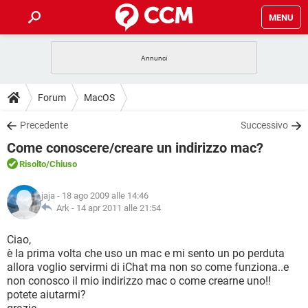
MENU
HOME
COVID-19
GAMING
GUIDE
Forum
MacOS
INTRATTENIMENTO
ANDROID
COVID-19
GAMING
DOWNLOAD
Precedente
Successivo
iOS
WINDOWS 10
INTRATTENIMENTO
ANDROID
Come conoscere/creare un indirizzo mac?
INSTAGRAM
COVID-19
WHATSAPP
GAMING
FORUM
iOS
WINDOWS 10
Risolto
/Chiuso
TIKTOK
INTRATTENIMENTO
FACEBOOK
ANDROID
INSTAGRAM
COVID-19
WHATSAPP
GAMING
GLOSSARIO
HARDWARE
iOS
jaja
- 18 ago 2009 alle 14:46
WINDOWS 10
TIKTOK
INTRATTENIMENTO
FACEBOOK
ANDROID
Ark -
14 apr 2011 alle 21:54
INSTAGRAM
COVID-19
WHATSAPP
GAMING
HARDWARE
iOS
WINDOWS 10
Ciao,
TIKTOK
INTRATTENIMENTO
FACEBOOK
ANDROID
è la prima volta che uso un mac e mi sento un po perduta
INSTAGRAM
WHATSAPP
allora voglio servirmi di iChat ma non so come funziona..e
HARDWARE
iOS
WINDOWS 10
TIKTOK
FACEBOOK
non conosco il mio indirizzo mac o come crearne uno!!
INSTAGRAM
WHATSAPP
potete aiutarmi?
HARDWARE