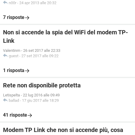
n00r
-
24 apr 2013 alle 20:32
7 risposte
Non si accende la spia del WiFi del modem TP-
Link
Valentinm
-
26 set 2017 alle 22:33
guest
-
27 set 2017 alle 09:22
1 risposta
Rete non disponibile protetta
Letispelta
-
22 lug 2016 alle 09:49
ballad
-
17 giu 2017 alle 18:29
41 risposte
Modem TP Link che non si accende più, cosa