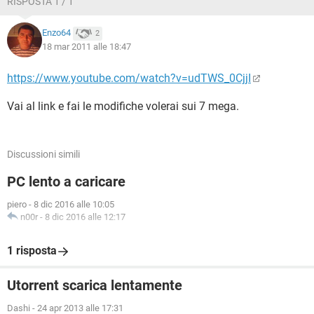
RISPOSTA 1 / 1
Oggi ho riprovato a giocare e il ping risultava fisso in una
fascia da 900 a 999.
Enzo64
2
La navigazione è lentissima e ci ho messo 4 minuti per
18 mar 2011 alle 18:47
scrivere qui.
Vi prego aiutatemi sono disperato.
https://www.youtube.com/watch?v=udTWS_0CjjI
Vai al link e fai le modifiche volerai sui 7 mega.
Discussioni simili
PC lento a caricare
piero
-
8 dic 2016 alle 10:05
n00r
-
8 dic 2016 alle 12:17
1 risposta
Utorrent scarica lentamente
Dashi
-
24 apr 2013 alle 17:31