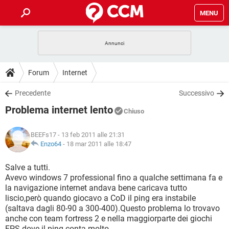
MENU
HOME
COVID-19
GAMING
GUIDE
Forum
Internet
INTRATTENIMENTO
ANDROID
COVID-19
GAMING
DOWNLOAD
Precedente
Successivo
iOS
WINDOWS 10
INTRATTENIMENTO
ANDROID
Problema internet lento
INSTAGRAM
COVID-19
WHATSAPP
GAMING
Chiuso
FORUM
iOS
WINDOWS 10
TIKTOK
INTRATTENIMENTO
FACEBOOK
ANDROID
BEEFs17
- 13 feb 2011 alle 21:31
INSTAGRAM
COVID-19
WHATSAPP
GAMING
GLOSSARIO
Enzo64
-
18 mar 2011 alle 18:47
HARDWARE
iOS
WINDOWS 10
TIKTOK
INTRATTENIMENTO
FACEBOOK
ANDROID
INSTAGRAM
COVID-19
WHATSAPP
GAMING
Salve a tutti.
HARDWARE
iOS
WINDOWS 10
Avevo windows 7 professional fino a qualche settimana fa e
TIKTOK
INTRATTENIMENTO
FACEBOOK
ANDROID
la navigazione internet andava bene caricava tutto
INSTAGRAM
WHATSAPP
liscio,però quando giocavo a CoD il ping era instabile
HARDWARE
iOS
WINDOWS 10
TIKTOK
FACEBOOK
(saltava dagli 80-90 a 300-400).Questo problema lo trovavo
INSTAGRAM
WHATSAPP
anche con team fortress 2 e nella maggiorparte dei giochi
HARDWARE
FPS dove il ping conta molto.