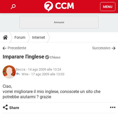
MENU
HOME
COVID-19
GAMING
GUIDE
Forum
Internet
INTRATTENIMENTO
ANDROID
COVID-19
GAMING
DOWNLOAD
Precedente
Successivo
iOS
WINDOWS 10
INTRATTENIMENTO
ANDROID
Imparare l'inglese
INSTAGRAM
COVID-19
WHATSAPP
GAMING
Chiuso
FORUM
iOS
WINDOWS 10
TIKTOK
INTRATTENIMENTO
FACEBOOK
ANDROID
Becca
- 14 ago 2009 alle 13:24
INSTAGRAM
COVID-19
WHATSAPP
GAMING
GLOSSARIO
Wire -
17 ago 2009 alle 13:03
HARDWARE
iOS
WINDOWS 10
TIKTOK
INTRATTENIMENTO
FACEBOOK
ANDROID
INSTAGRAM
COVID-19
WHATSAPP
GAMING
Ciao,
HARDWARE
iOS
WINDOWS 10
vorrei migliorare il mio inglese, conoscete un sito che
TIKTOK
INTRATTENIMENTO
FACEBOOK
ANDROID
potrebbe aiutarmi ? grazie
INSTAGRAM
WHATSAPP
HARDWARE
iOS
WINDOWS 10
TIKTOK
FACEBOOK
Share
INSTAGRAM
WHATSAPP
HARDWARE