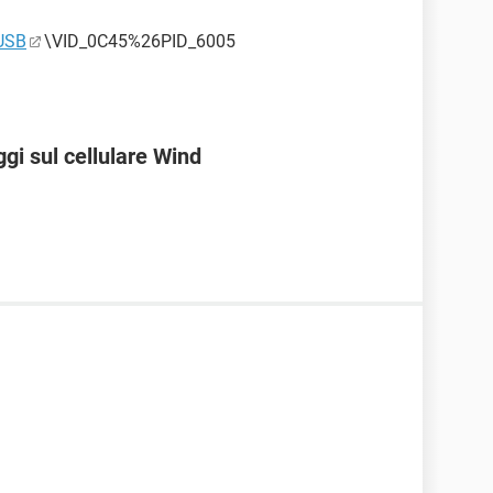
=USB
\VID_0C45%26PID_6005
gi sul cellulare Wind