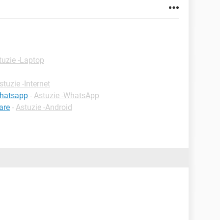
tuzie -Laptop
stuzie -Internet
whatsapp
-
Astuzie -WhatsApp
are
-
Astuzie -Android