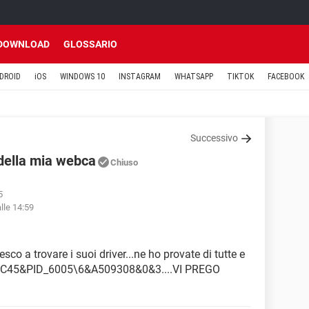
DOWNLOAD
GLOSSARIO
DROID
iOS
WINDOWS 10
INSTAGRAM
WHATSAPP
TIKTOK
FACEBOOK
Successivo
 della mia webca
Chiuso
5
lle 14:59
o a trovare i suoi driver...ne ho provate di tutte e
VID_0C45&PID_6005\6&A509308&0&3....VI PREGO