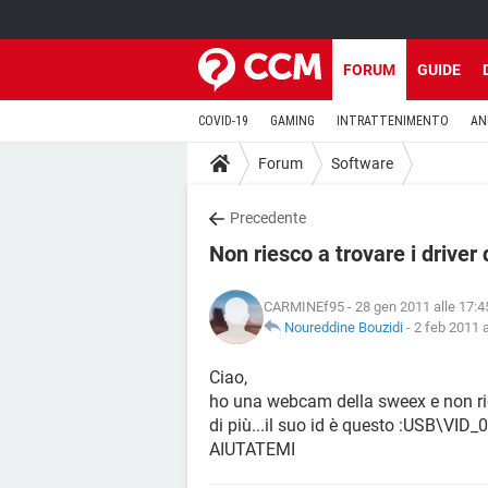
FORUM
GUIDE
COVID-19
GAMING
INTRATTENIMENTO
AN
Forum
Software
Precedente
Non riesco a trovare i driver
CARMINEf95
- 28 gen 2011 alle 17:4
Noureddine Bouzidi
-
2 feb 2011 a
Ciao,
ho una webcam della sweex e non riesc
di più...il suo id è questo :USB\
AIUTATEMI