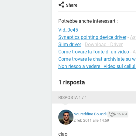
Share
Potrebbe anche interessarti:
Vid_0c45
Synaptics pointing device driver
-
As
Slim driver
-
Download - Driver
Come trovare la fonte di un video
-
A
Come trovare le chat archiviate su 
Non riesco a vedere i video sul cellul
1 risposta
RISPOSTA 1 / 1
Noureddine Bouzidi
15.404
2 feb 2011 alle 14:59
ciao,