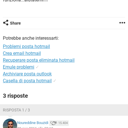
TIKTOK
FACEBOOK
HARDWARE
Share
Potrebbe anche interessarti:
Problemi posta hotmail
Crea email hotmail
Recuperare posta eliminata hotmail
Emule problemi
✓
Archiviare posta outlook
Casella di posta hotmail
✓
3 risposte
RISPOSTA 1 / 3
Noureddine Bouzidi
15.404