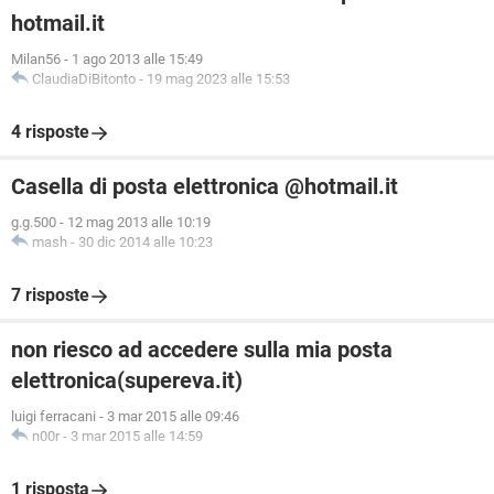
hotmail.it
Milan56
-
1 ago 2013 alle 15:49
ClaudiaDiBitonto
-
19 mag 2023 alle 15:53
4 risposte
Casella di posta elettronica @hotmail.it
g.g.500
-
12 mag 2013 alle 10:19
mash
-
30 dic 2014 alle 10:23
7 risposte
non riesco ad accedere sulla mia posta
elettronica(supereva.it)
luigi ferracani
-
3 mar 2015 alle 09:46
n00r
-
3 mar 2015 alle 14:59
1 risposta