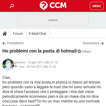
MENU
HOME
COVID-19
GAMING
GUIDE
Forum
E-Mail/Chat
INTRATTENIMENTO
ANDROID
COVID-19
GAMING
DOWNLOAD
Precedente
Successivo
iOS
WINDOWS 10
INTRATTENIMENTO
ANDROID
Ho problemi con la posta di hotmail
INSTAGRAM
COVID-19
WHATSAPP
GAMING
Chiuso
FORUM
iOS
WINDOWS 10
TIKTOK
INTRATTENIMENTO
FACEBOOK
ANDROID
giovanni
- 14 gen 2011 alle 21:13
INSTAGRAM
COVID-19
WHATSAPP
GAMING
GLOSSARIO
tolo -
28 feb 2011 alle 21:32
HARDWARE
iOS
WINDOWS 10
TIKTOK
INTRATTENIMENTO
FACEBOOK
ANDROID
INSTAGRAM
COVID-19
WHATSAPP
GAMING
Ciao,
HARDWARE
iOS
WINDOWS 10
ho problemi con la mia posta,in pratica io riesco ad entrare
TIKTOK
INTRATTENIMENTO
FACEBOOK
ANDROID
pero quando vado a leggere le mail che mi sono arrivate mi
INSTAGRAM
WHATSAPP
dice di rifare l'accesso che x proteggere i mie dati viene
HARDWARE
iOS
WINDOWS 10
TIKTOK
FACEBOOK
periodicamente sconnesso pero è da un mese che mi dice
INSTAGRAM
WHATSAPP
cosi,cosa devo fare??io ho un mac mentre su uno normale
HARDWARE
funziona...aiutatemi!!!!