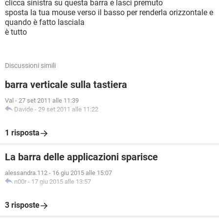
clicca sinistra su questa barra e lasci premuto
sposta la tua mouse verso il basso per renderla orizzontale e
quando è fatto lasciala
è tutto
Discussioni simili
barra verticale sulla tastiera
Val
-
27 set 2011 alle 11:39
Davide
-
29 set 2011 alle 11:22
1 risposta
La barra delle applicazioni sparisce
alessandra.112
-
16 giu 2015 alle 15:07
n00r
-
17 giu 2015 alle 13:57
3 risposte