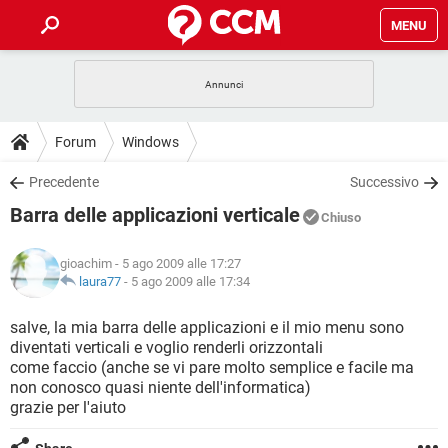
MENU
HOME
COVID-19
GAMING
GUIDE
Forum
Windows
INTRATTENIMENTO
ANDROID
COVID-19
GAMING
DOWNLOAD
Precedente
Successivo
iOS
WINDOWS 10
INTRATTENIMENTO
ANDROID
Barra delle applicazioni verticale
INSTAGRAM
COVID-19
WHATSAPP
GAMING
Chiuso
FORUM
iOS
WINDOWS 10
TIKTOK
INTRATTENIMENTO
FACEBOOK
ANDROID
gioachim
- 5 ago 2009 alle 17:27
INSTAGRAM
COVID-19
WHATSAPP
GAMING
GLOSSARIO
laura77
-
5 ago 2009 alle 17:34
HARDWARE
iOS
WINDOWS 10
TIKTOK
INTRATTENIMENTO
FACEBOOK
ANDROID
INSTAGRAM
COVID-19
WHATSAPP
GAMING
salve, la mia barra delle applicazioni e il mio menu sono
HARDWARE
iOS
WINDOWS 10
diventati verticali e voglio renderli orizzontali
TIKTOK
INTRATTENIMENTO
FACEBOOK
ANDROID
come faccio (anche se vi pare molto semplice e facile ma
INSTAGRAM
WHATSAPP
non conosco quasi niente dell'informatica)
HARDWARE
iOS
WINDOWS 10
TIKTOK
FACEBOOK
grazie per l'aiuto
INSTAGRAM
WHATSAPP
HARDWARE