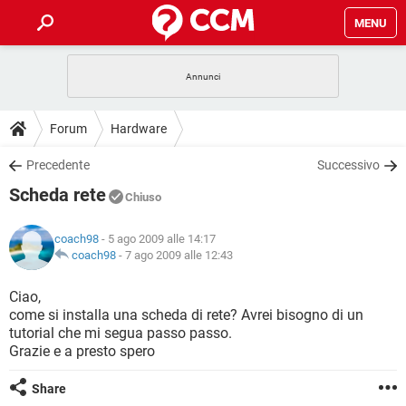
MENU
HOME
COVID-19
GAMING
GUIDE
Forum
Hardware
INTRATTENIMENTO
ANDROID
COVID-19
GAMING
DOWNLOAD
Precedente
Successivo
iOS
WINDOWS 10
INTRATTENIMENTO
ANDROID
Scheda rete
INSTAGRAM
COVID-19
WHATSAPP
GAMING
Chiuso
FORUM
iOS
WINDOWS 10
TIKTOK
INTRATTENIMENTO
FACEBOOK
ANDROID
coach98
- 5 ago 2009 alle 14:17
INSTAGRAM
COVID-19
WHATSAPP
GAMING
GLOSSARIO
coach98
-
7 ago 2009 alle 12:43
HARDWARE
iOS
WINDOWS 10
TIKTOK
INTRATTENIMENTO
FACEBOOK
ANDROID
INSTAGRAM
COVID-19
WHATSAPP
GAMING
Ciao,
HARDWARE
iOS
WINDOWS 10
come si installa una scheda di rete? Avrei bisogno di un
TIKTOK
INTRATTENIMENTO
FACEBOOK
ANDROID
tutorial che mi segua passo passo.
INSTAGRAM
WHATSAPP
Grazie e a presto spero
HARDWARE
iOS
WINDOWS 10
TIKTOK
FACEBOOK
INSTAGRAM
WHATSAPP
Share
HARDWARE