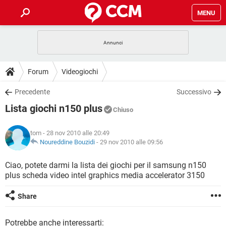
MENU
HOME
COVID-19
GAMING
GUIDE
Forum
Videogiochi
INTRATTENIMENTO
ANDROID
COVID-19
GAMING
DOWNLOAD
Precedente
Successivo
iOS
WINDOWS 10
INTRATTENIMENTO
ANDROID
Lista giochi n150 plus
INSTAGRAM
COVID-19
WHATSAPP
GAMING
Chiuso
FORUM
iOS
WINDOWS 10
TIKTOK
INTRATTENIMENTO
FACEBOOK
ANDROID
tom
- 28 nov 2010 alle 20:49
INSTAGRAM
COVID-19
WHATSAPP
GAMING
GLOSSARIO
Noureddine Bouzidi
-
29 nov 2010 alle 09:56
HARDWARE
iOS
WINDOWS 10
TIKTOK
INTRATTENIMENTO
FACEBOOK
ANDROID
INSTAGRAM
COVID-19
WHATSAPP
GAMING
Ciao, potete darmi la lista dei giochi per il samsung n150
HARDWARE
iOS
WINDOWS 10
plus scheda video intel graphics media accelerator 3150
TIKTOK
INTRATTENIMENTO
FACEBOOK
ANDROID
INSTAGRAM
WHATSAPP
HARDWARE
iOS
WINDOWS 10
Share
TIKTOK
FACEBOOK
INSTAGRAM
WHATSAPP
HARDWARE
Potrebbe anche interessarti: