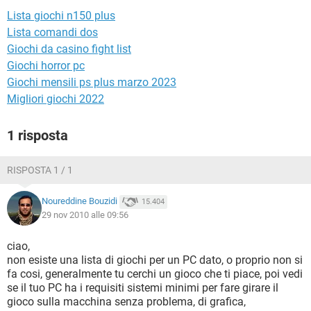
TIKTOK
FACEBOOK
Lista giochi n150 plus
HARDWARE
Lista comandi dos
Giochi da casino fight list
Giochi horror pc
Giochi mensili ps plus marzo 2023
Migliori giochi 2022
1 risposta
RISPOSTA 1 / 1
Noureddine Bouzidi
15.404
29 nov 2010 alle 09:56
ciao,
non esiste una lista di giochi per un PC dato, o proprio non si
fa cosi, generalmente tu cerchi un gioco che ti piace, poi vedi
se il tuo PC ha i requisiti sistemi minimi per fare girare il
gioco sulla macchina senza problema, di grafica,