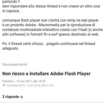
parlando !!
devi rispondere allo stesso thread e non creare un altro cosi
si capisce..
comunque flash player non c'entra con wmp ne real player
è un prodotto Adobe - Macromedia per la riproduzione di
contenuto multimediale interattivo creato con Flash (o anche
altri software) in formati flv e swf spesso destinato al web.
Ps: il thread verrà chiuso... pregato continuare nel thread
adeguato.
Discussioni simili
Non riesco a installare Adobe Flash Player
fabiolino
-
16 nov 2011 alle 15:33
maddalena72
-
9 ott 2012 alle 21:36
2 risposte