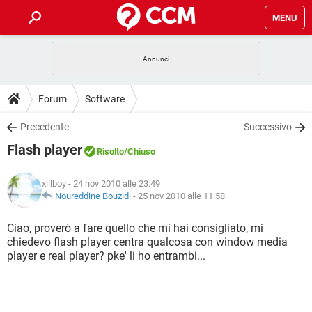
MENU
HOME
COVID-19
GAMING
GUIDE
Forum
Software
INTRATTENIMENTO
ANDROID
COVID-19
GAMING
DOWNLOAD
Precedente
Successivo
iOS
WINDOWS 10
INTRATTENIMENTO
ANDROID
Flash player
INSTAGRAM
COVID-19
WHATSAPP
GAMING
Risolto
/Chiuso
FORUM
iOS
WINDOWS 10
TIKTOK
INTRATTENIMENTO
FACEBOOK
ANDROID
xillboy
- 24 nov 2010 alle 23:49
INSTAGRAM
COVID-19
WHATSAPP
GAMING
GLOSSARIO
Noureddine Bouzidi
-
25 nov 2010 alle 11:58
HARDWARE
iOS
WINDOWS 10
TIKTOK
INTRATTENIMENTO
FACEBOOK
ANDROID
INSTAGRAM
COVID-19
WHATSAPP
GAMING
Ciao, proverò a fare quello che mi hai consigliato, mi
HARDWARE
iOS
WINDOWS 10
chiedevo flash player centra qualcosa con window media
TIKTOK
INTRATTENIMENTO
FACEBOOK
ANDROID
player e real player? pke' li ho entrambi...
INSTAGRAM
WHATSAPP
HARDWARE
iOS
WINDOWS 10
TIKTOK
FACEBOOK
INSTAGRAM
WHATSAPP
HARDWARE