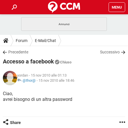
MENU
HOME
COVID-19
GAMING
GUIDE
Forum
E-Mail/Chat
INTRATTENIMENTO
ANDROID
COVID-19
GAMING
DOWNLOAD
Precedente
Successivo
iOS
WINDOWS 10
INTRATTENIMENTO
ANDROID
Accesso a facebook
INSTAGRAM
COVID-19
WHATSAPP
GAMING
Chiuso
FORUM
iOS
WINDOWS 10
TIKTOK
INTRATTENIMENTO
FACEBOOK
ANDROID
yordan
- 15 nov 2010 alle 01:13
INSTAGRAM
COVID-19
WHATSAPP
GAMING
GLOSSARIO
@thor@
-
15 nov 2010 alle 18:46
HARDWARE
iOS
WINDOWS 10
TIKTOK
INTRATTENIMENTO
FACEBOOK
ANDROID
INSTAGRAM
COVID-19
WHATSAPP
GAMING
Ciao,
HARDWARE
iOS
WINDOWS 10
avrei bisogno di un altra password
TIKTOK
INTRATTENIMENTO
FACEBOOK
ANDROID
INSTAGRAM
WHATSAPP
HARDWARE
iOS
WINDOWS 10
TIKTOK
FACEBOOK
INSTAGRAM
WHATSAPP
Share
HARDWARE