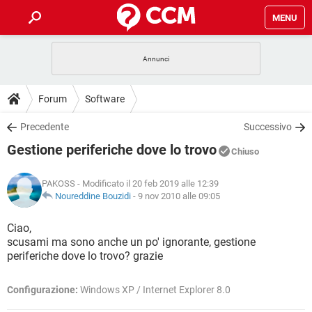
MENU
HOME
COVID-19
GAMING
GUIDE
Forum
Software
INTRATTENIMENTO
ANDROID
COVID-19
GAMING
DOWNLOAD
Precedente
Successivo
iOS
WINDOWS 10
INTRATTENIMENTO
ANDROID
Gestione periferiche dove lo trovo
INSTAGRAM
COVID-19
WHATSAPP
GAMING
Chiuso
FORUM
iOS
WINDOWS 10
TIKTOK
INTRATTENIMENTO
FACEBOOK
ANDROID
PAKOSS
- Modificato il 20 feb 2019 alle 12:39
INSTAGRAM
COVID-19
WHATSAPP
GAMING
GLOSSARIO
Noureddine Bouzidi
-
9 nov 2010 alle 09:05
HARDWARE
iOS
WINDOWS 10
TIKTOK
INTRATTENIMENTO
FACEBOOK
ANDROID
INSTAGRAM
COVID-19
WHATSAPP
GAMING
Ciao,
HARDWARE
iOS
WINDOWS 10
scusami ma sono anche un po' ignorante, gestione
TIKTOK
INTRATTENIMENTO
FACEBOOK
ANDROID
periferiche dove lo trovo? grazie
INSTAGRAM
WHATSAPP
HARDWARE
iOS
WINDOWS 10
TIKTOK
FACEBOOK
Configurazione:
Windows XP / Internet Explorer 8.0
INSTAGRAM
WHATSAPP
HARDWARE