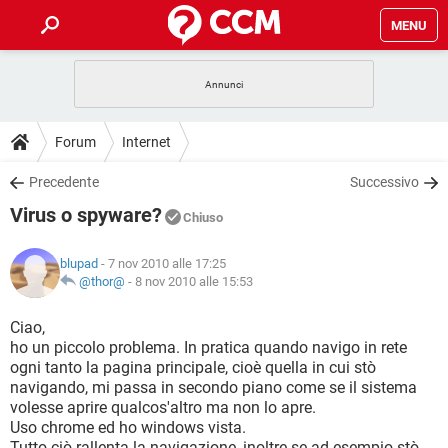
MENU
HOME
COVID-19
GAMING
GUIDE
Forum
Internet
INTRATTENIMENTO
ANDROID
COVID-19
GAMING
DOWNLOAD
Precedente
Successivo
iOS
WINDOWS 10
INTRATTENIMENTO
ANDROID
Virus o spyware?
INSTAGRAM
COVID-19
WHATSAPP
GAMING
Chiuso
FORUM
iOS
WINDOWS 10
TIKTOK
INTRATTENIMENTO
FACEBOOK
ANDROID
blupad
- 7 nov 2010 alle 17:25
INSTAGRAM
COVID-19
WHATSAPP
GAMING
GLOSSARIO
@thor@
-
8 nov 2010 alle 15:53
HARDWARE
iOS
WINDOWS 10
TIKTOK
INTRATTENIMENTO
FACEBOOK
ANDROID
INSTAGRAM
COVID-19
WHATSAPP
GAMING
Ciao,
HARDWARE
iOS
WINDOWS 10
ho un piccolo problema. In pratica quando navigo in rete
TIKTOK
INTRATTENIMENTO
FACEBOOK
ANDROID
ogni tanto la pagina principale, cioè quella in cui stò
INSTAGRAM
WHATSAPP
navigando, mi passa in secondo piano come se il sistema
HARDWARE
iOS
WINDOWS 10
TIKTOK
FACEBOOK
volesse aprire qualcos'altro ma non lo apre.
INSTAGRAM
WHATSAPP
Uso chrome ed ho windows vista.
HARDWARE
Tutto ciò rallenta la navigazione, inoltre se ad esempio stò