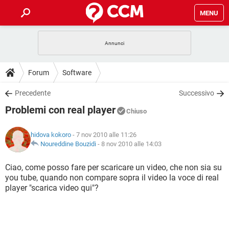
MENU
HOME
COVID-19
GAMING
GUIDE
Forum
Software
INTRATTENIMENTO
ANDROID
COVID-19
GAMING
DOWNLOAD
Precedente
Successivo
iOS
WINDOWS 10
INTRATTENIMENTO
ANDROID
Problemi con real player
INSTAGRAM
COVID-19
WHATSAPP
GAMING
Chiuso
FORUM
iOS
WINDOWS 10
TIKTOK
INTRATTENIMENTO
FACEBOOK
ANDROID
hidova kokoro
- 7 nov 2010 alle 11:26
INSTAGRAM
COVID-19
WHATSAPP
GAMING
GLOSSARIO
Noureddine Bouzidi
-
8 nov 2010 alle 14:03
HARDWARE
iOS
WINDOWS 10
TIKTOK
INTRATTENIMENTO
FACEBOOK
ANDROID
INSTAGRAM
COVID-19
WHATSAPP
GAMING
Ciao, come posso fare per scaricare un video, che non sia su
HARDWARE
iOS
WINDOWS 10
you tube, quando non compare sopra il video la voce di real
TIKTOK
INTRATTENIMENTO
FACEBOOK
ANDROID
player "scarica video qui"?
INSTAGRAM
WHATSAPP
HARDWARE
iOS
WINDOWS 10
TIKTOK
FACEBOOK
INSTAGRAM
WHATSAPP
HARDWARE