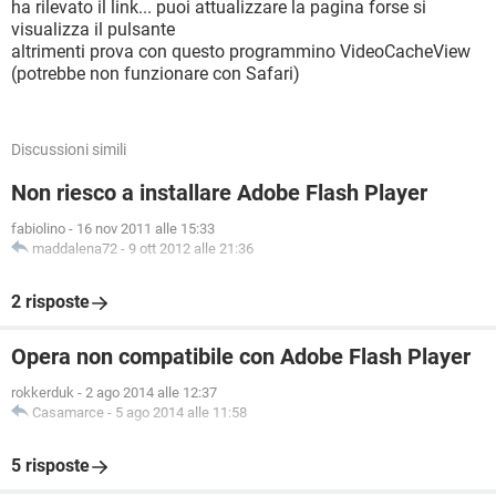
ha rilevato il link... puoi attualizzare la pagina forse si
visualizza il pulsante
altrimenti prova con questo programmino VideoCacheView
(potrebbe non funzionare con Safari)
Discussioni simili
Non riesco a installare Adobe Flash Player
fabiolino
-
16 nov 2011 alle 15:33
maddalena72
-
9 ott 2012 alle 21:36
2 risposte
Opera non compatibile con Adobe Flash Player
rokkerduk
-
2 ago 2014 alle 12:37
Casamarce
-
5 ago 2014 alle 11:58
5 risposte