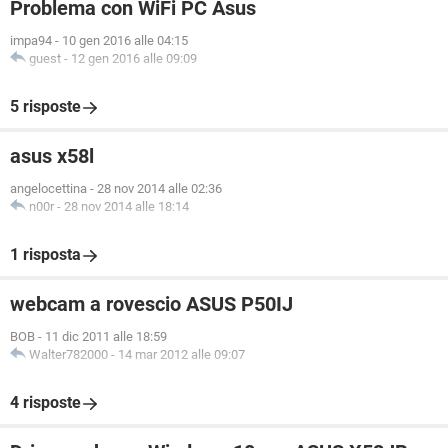
Problema con WiFi PC Asus
impa94
-
10 gen 2016 alle 04:15
guest
-
12 gen 2016 alle 09:09
5 risposte
asus x58l
angelocettina
-
28 nov 2014 alle 02:36
n00r
-
28 nov 2014 alle 18:14
1 risposta
webcam a rovescio ASUS P50IJ
BOB
-
11 dic 2011 alle 18:59
Walter782000
-
14 mar 2012 alle 09:07
4 risposte