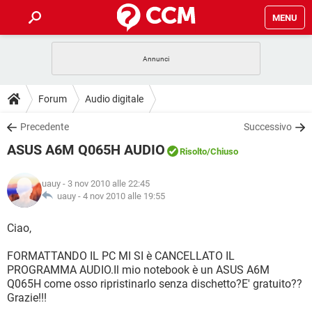
MENU
HOME
COVID-19
GAMING
GUIDE
Forum
Audio digitale
INTRATTENIMENTO
ANDROID
COVID-19
GAMING
DOWNLOAD
Precedente
Successivo
iOS
WINDOWS 10
INTRATTENIMENTO
ANDROID
ASUS A6M Q065H AUDIO
INSTAGRAM
COVID-19
WHATSAPP
GAMING
Risolto
/Chiuso
FORUM
iOS
WINDOWS 10
TIKTOK
INTRATTENIMENTO
FACEBOOK
ANDROID
uauy
- 3 nov 2010 alle 22:45
INSTAGRAM
COVID-19
WHATSAPP
GAMING
GLOSSARIO
uauy -
4 nov 2010 alle 19:55
HARDWARE
iOS
WINDOWS 10
TIKTOK
INTRATTENIMENTO
FACEBOOK
ANDROID
INSTAGRAM
COVID-19
WHATSAPP
GAMING
Ciao,
HARDWARE
iOS
WINDOWS 10
TIKTOK
INTRATTENIMENTO
FACEBOOK
ANDROID
FORMATTANDO IL PC MI SI è CANCELLATO IL
INSTAGRAM
WHATSAPP
PROGRAMMA AUDIO.Il mio notebook è un ASUS A6M
HARDWARE
iOS
WINDOWS 10
TIKTOK
FACEBOOK
Q065H come osso ripristinarlo senza dischetto?E' gratuito??
INSTAGRAM
WHATSAPP
Grazie!!!
HARDWARE