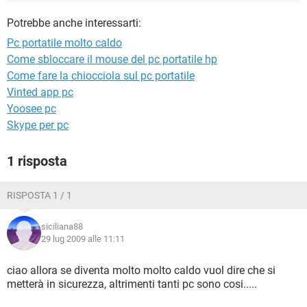
TIKTOK
FACEBOOK
Potrebbe anche interessarti:
HARDWARE
Pc portatile molto caldo
Come sbloccare il mouse del pc portatile hp
Come fare la chiocciola sul pc portatile
Vinted app pc
Yoosee pc
Skype per pc
1 risposta
RISPOSTA 1 / 1
siciliana88
29 lug 2009 alle 11:11
ciao allora se diventa molto molto caldo vuol dire che si
metterà in sicurezza, altrimenti tanti pc sono cosi.....