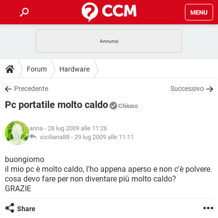
MENU
HOME
COVID-19
GAMING
GUIDE
Forum
Hardware
INTRATTENIMENTO
ANDROID
COVID-19
GAMING
DOWNLOAD
Precedente
Successivo
iOS
WINDOWS 10
INTRATTENIMENTO
ANDROID
Pc portatile molto caldo
INSTAGRAM
COVID-19
WHATSAPP
GAMING
Chiuso
FORUM
iOS
WINDOWS 10
TIKTOK
INTRATTENIMENTO
FACEBOOK
ANDROID
anna
- 28 lug 2009 alle 11:26
INSTAGRAM
COVID-19
WHATSAPP
GAMING
GLOSSARIO
siciliana88 -
29 lug 2009 alle 11:11
HARDWARE
iOS
WINDOWS 10
TIKTOK
INTRATTENIMENTO
FACEBOOK
ANDROID
INSTAGRAM
COVID-19
WHATSAPP
GAMING
buongiorno
HARDWARE
iOS
WINDOWS 10
il mio pc è molto caldo, l'ho appena aperso e non c'è polvere.
TIKTOK
INTRATTENIMENTO
FACEBOOK
ANDROID
cosa devo fare per non diventare più molto caldo?
INSTAGRAM
WHATSAPP
GRAZIE
HARDWARE
iOS
WINDOWS 10
TIKTOK
FACEBOOK
INSTAGRAM
WHATSAPP
Share
HARDWARE