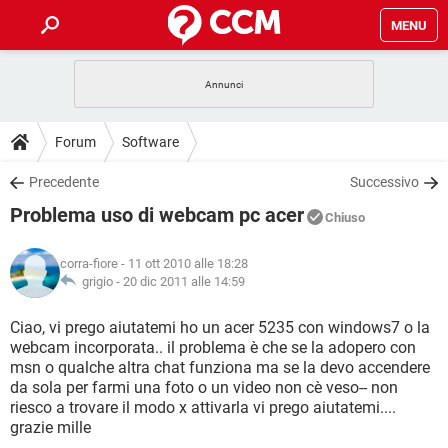
MENU
HOME
COVID-19
GAMING
GUIDE
Forum
Software
INTRATTENIMENTO
ANDROID
COVID-19
GAMING
DOWNLOAD
Precedente
Successivo
iOS
WINDOWS 10
INTRATTENIMENTO
ANDROID
Problema uso di webcam pc acer
INSTAGRAM
COVID-19
WHATSAPP
GAMING
Chiuso
FORUM
iOS
WINDOWS 10
TIKTOK
INTRATTENIMENTO
FACEBOOK
ANDROID
corra-fiore
- 11 ott 2010 alle 18:28
INSTAGRAM
COVID-19
WHATSAPP
GAMING
GLOSSARIO
grigio -
20 dic 2011 alle 14:59
HARDWARE
iOS
WINDOWS 10
TIKTOK
INTRATTENIMENTO
FACEBOOK
ANDROID
INSTAGRAM
COVID-19
WHATSAPP
GAMING
Ciao, vi prego aiutatemi ho un acer 5235 con windows7 o la
HARDWARE
iOS
WINDOWS 10
webcam incorporata.. il problema è che se la adopero con
TIKTOK
INTRATTENIMENTO
FACEBOOK
ANDROID
msn o qualche altra chat funziona ma se la devo accendere
INSTAGRAM
WHATSAPP
da sola per farmi una foto o un video non cè veso-- non
HARDWARE
iOS
WINDOWS 10
TIKTOK
FACEBOOK
riesco a trovare il modo x attivarla vi prego aiutatemi....
INSTAGRAM
WHATSAPP
grazie mille
HARDWARE