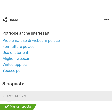
TIKTOK
FACEBOOK
HARDWARE
Share
Potrebbe anche interessarti:
Problema uso di webcam pc acer
Formattare pc acer
Uso di utorrent
Migliori webcam
Vinted app pc
Yoosee pc
3 risposte
RISPOSTA 1 / 3
Miglior risposta