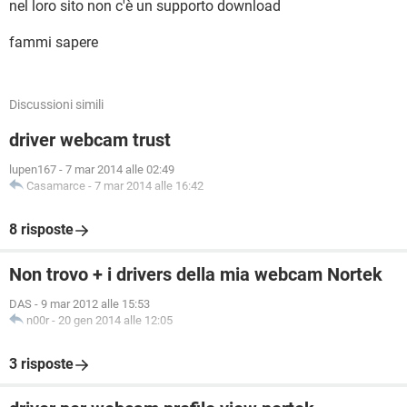
nel loro sito non c'è un supporto download
fammi sapere
Discussioni simili
driver webcam trust
lupen167
-
7 mar 2014 alle 02:49
Casamarce
-
7 mar 2014 alle 16:42
8 risposte
Non trovo + i drivers della mia webcam Nortek
DAS
-
9 mar 2012 alle 15:53
n00r
-
20 gen 2014 alle 12:05
3 risposte