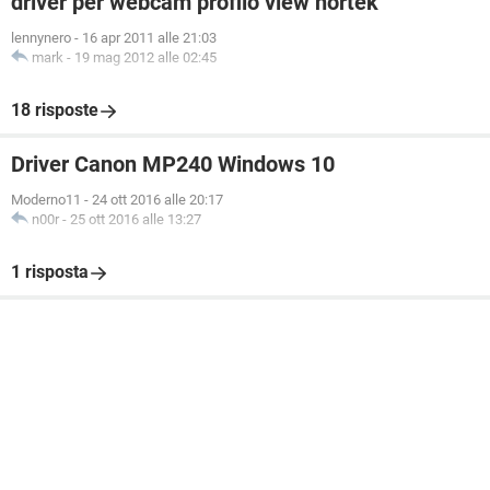
driver per webcam profilo view nortek
lennynero
-
16 apr 2011 alle 21:03
mark
-
19 mag 2012 alle 02:45
18 risposte
Driver Canon MP240 Windows 10
Moderno11
-
24 ott 2016 alle 20:17
n00r
-
25 ott 2016 alle 13:27
1 risposta