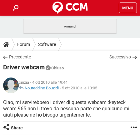
MENU
HOME
COVID-19
GAMING
GUIDE
Forum
Software
INTRATTENIMENTO
ANDROID
COVID-19
GAMING
DOWNLOAD
Precedente
Successivo
iOS
WINDOWS 10
INTRATTENIMENTO
ANDROID
Driver webcam
INSTAGRAM
COVID-19
WHATSAPP
GAMING
Chiuso
FORUM
iOS
WINDOWS 10
TIKTOK
INTRATTENIMENTO
FACEBOOK
ANDROID
cinzia
- 4 ott 2010 alle 19:44
INSTAGRAM
COVID-19
WHATSAPP
GAMING
GLOSSARIO
Noureddine Bouzidi
-
5 ott 2010 alle 13:05
HARDWARE
iOS
WINDOWS 10
TIKTOK
INTRATTENIMENTO
FACEBOOK
ANDROID
INSTAGRAM
COVID-19
WHATSAPP
GAMING
Ciao, mi servirebbero i driver di questa webcam :keyteck
HARDWARE
iOS
WINDOWS 10
wcam-965 non li trovo da nessuna parte.che qualcuno mi
TIKTOK
INTRATTENIMENTO
FACEBOOK
ANDROID
aiuti please ne ho bisogo urgentemente.
INSTAGRAM
WHATSAPP
HARDWARE
iOS
WINDOWS 10
TIKTOK
FACEBOOK
Share
INSTAGRAM
WHATSAPP
HARDWARE