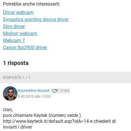
TIKTOK
FACEBOOK
Potrebbe anche interessarti:
Driver webcam
HARDWARE
Synaptics pointing device driver
Slim driver
Migliori webcam
Webcam 7
Canon lbp2900 driver
1 risposta
RISPOSTA 1 / 1
Noureddine Bouzidi
15.404
5 ott 2010 alle 13:05
ciao,
puoi chiamare Keytek (numero verde )
http://www.keyteck.it/default.asp?idA=14 e chiederli di
inviarti i driver