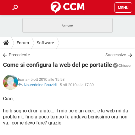
MENU
HOME
COVID-19
GAMING
GUIDE
Forum
Software
INTRATTENIMENTO
ANDROID
COVID-19
GAMING
DOWNLOAD
Precedente
Successivo
iOS
WINDOWS 10
INTRATTENIMENTO
ANDROID
Come si configura la web del pc portatile
INSTAGRAM
COVID-19
WHATSAPP
GAMING
Chiuso
FORUM
iOS
WINDOWS 10
TIKTOK
INTRATTENIMENTO
FACEBOOK
ANDROID
luana
- 5 ott 2010 alle 15:58
INSTAGRAM
COVID-19
WHATSAPP
GAMING
GLOSSARIO
Noureddine Bouzidi
-
5 ott 2010 alle 17:39
HARDWARE
iOS
WINDOWS 10
TIKTOK
INTRATTENIMENTO
FACEBOOK
ANDROID
INSTAGRAM
COVID-19
WHATSAPP
GAMING
Ciao,
HARDWARE
iOS
WINDOWS 10
TIKTOK
INTRATTENIMENTO
FACEBOOK
ANDROID
ho bisogno di un aiuto... il mio pc è un acer.. e la web mi da
INSTAGRAM
WHATSAPP
problemi.. fino a poco tempo fa andava benissimo ora non
HARDWARE
iOS
WINDOWS 10
TIKTOK
FACEBOOK
va.. come devo fare? grazie
INSTAGRAM
WHATSAPP
HARDWARE