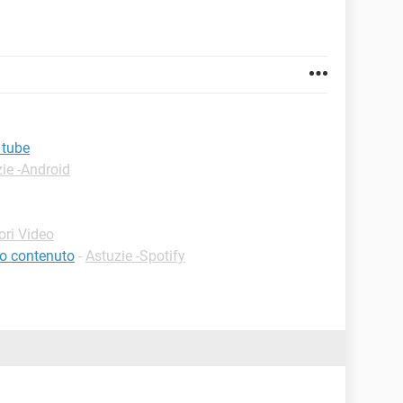
 tube
ie -Android
ori Video
to contenuto
-
Astuzie -Spotify