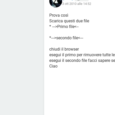
3 ott 2010 alle 14:52
Prova così
Scarica questi due file
* --->Primo file<--
*--->secondo file<---
chiudi il browser
esegui il primo per rimuovere tutte le
esegui il secondo file facci sapere 
Ciao