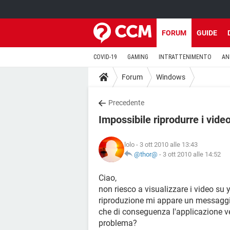
FORUM
GUIDE
COVID-19
GAMING
INTRATTENIMENTO
AN
Forum
Windows
Precedente
Impossibile riprodurre i vide
lolo
- 3 ott 2010 alle 13:43
@thor@
-
3 ott 2010 alle 14:52
Ciao,
non riesco a visualizzare i video s
riproduzione mi appare un messaggio c
che di conseguenza l'applicazione ve
problema?