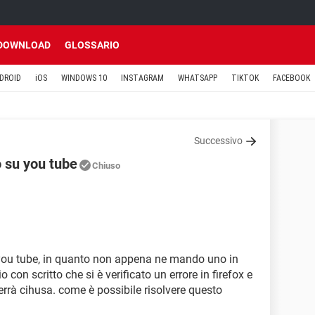
DOWNLOAD
GLOSSARIO
DROID
iOS
WINDOWS 10
INSTAGRAM
WHATSAPP
TIKTOK
FACEBOOK
Successivo
o su you tube
Chiuso
u you tube, in quanto non appena ne mando uno in
on scritto che si è verificato un errore in firefox e
rrà cihusa. come è possibile risolvere questo