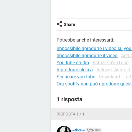
Share
Potrebbe anche interessarti:
Impossibile riprodurre i video su you
Impossibile riprodurre il video
-
Astuz
You tube studio
-
Astuzie -YouTube
Riprodurre file avi
-
Astuzie -Android
Scaricare you tube
-
Download - Lett
Ora spotify non può riprodurre ques
1 risposta
RISPOSTA 1 / 1
@thor@
804