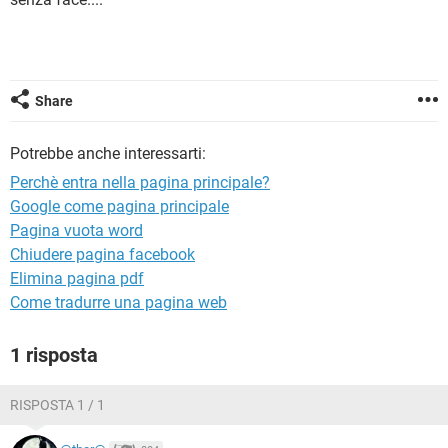
TIKTOK
FACEBOOK
HARDWARE
Share
Potrebbe anche interessarti:
Perchè entra nella pagina principale?
Google come pagina principale
Pagina vuota word
Chiudere pagina facebook
Elimina pagina pdf
Come tradurre una pagina web
1 risposta
RISPOSTA 1 / 1