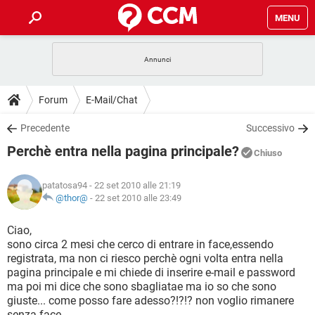
MENU
HOME
COVID-19
GAMING
GUIDE
Forum
E-Mail/Chat
INTRATTENIMENTO
ANDROID
COVID-19
GAMING
DOWNLOAD
Precedente
Successivo
iOS
WINDOWS 10
INTRATTENIMENTO
ANDROID
Perchè entra nella pagina principale?
INSTAGRAM
COVID-19
WHATSAPP
GAMING
Chiuso
FORUM
iOS
WINDOWS 10
TIKTOK
INTRATTENIMENTO
FACEBOOK
ANDROID
patatosa94
- 22 set 2010 alle 21:19
INSTAGRAM
COVID-19
WHATSAPP
GAMING
GLOSSARIO
@thor@
-
22 set 2010 alle 23:49
HARDWARE
iOS
WINDOWS 10
TIKTOK
INTRATTENIMENTO
FACEBOOK
ANDROID
INSTAGRAM
COVID-19
WHATSAPP
GAMING
Ciao,
HARDWARE
iOS
WINDOWS 10
sono circa 2 mesi che cerco di entrare in face,essendo
TIKTOK
INTRATTENIMENTO
FACEBOOK
ANDROID
registrata, ma non ci riesco perchè ogni volta entra nella
INSTAGRAM
WHATSAPP
pagina principale e mi chiede di inserire e-mail e password
HARDWARE
iOS
WINDOWS 10
TIKTOK
FACEBOOK
ma poi mi dice che sono sbagliatae ma io so che sono
INSTAGRAM
WHATSAPP
giuste... come posso fare adesso?!?!? non voglio rimanere
HARDWARE
senza face....