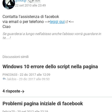
@thor@
804
22 set 2010 alle 23:49
Contatta l'assistenza di facebok
via email o per telefono --->
leggi qui
<---
Ciao
Se guarderai a lungo nell'abisso anche l'abisso vorrà guardare in
te....!
Discussioni simili
Windows 10 errore dello script nella pagina
PINCO633
-
22 dic 2017 alle 12:09
lakibis
-
23 dic 2017 alle 09:50
4 risposte
Problemi pagina iniziale di facebook
felicia75
-
20 set 2012 alle 22:19