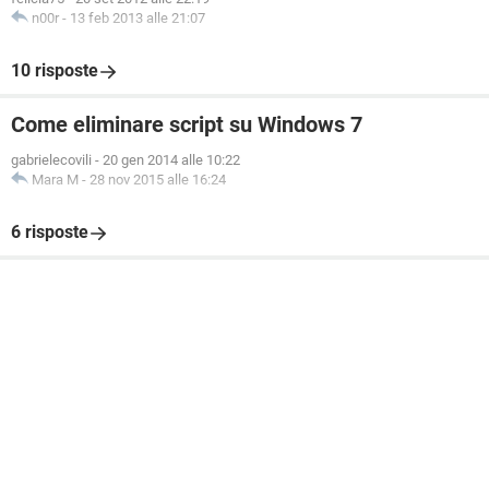
n00r
-
13 feb 2013 alle 21:07
10 risposte
Come eliminare script su Windows 7
gabrielecovili
-
20 gen 2014 alle 10:22
Mara M
-
28 nov 2015 alle 16:24
6 risposte