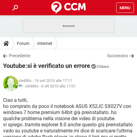
MENU
HOME
COVID-19
GAMING
GUIDE
Forum
Internet
INTRATTENIMENTO
ANDROID
COVID-19
GAMING
DOWNLOAD
Precedente
Successivo
iOS
WINDOWS 10
INTRATTENIMENTO
ANDROID
Youtube:si è verificato un errore
INSTAGRAM
COVID-19
WHATSAPP
GAMING
Chiuso
FORUM
iOS
WINDOWS 10
TIKTOK
INTRATTENIMENTO
FACEBOOK
ANDROID
ste88to
- 16 set 2010 alle 17:17
INSTAGRAM
COVID-19
WHATSAPP
GAMING
GLOSSARIO
ste88to -
6 ott 2010 alle 17:01
HARDWARE
iOS
WINDOWS 10
TIKTOK
INTRATTENIMENTO
FACEBOOK
ANDROID
INSTAGRAM
COVID-19
WHATSAPP
GAMING
Ciao a tutti,
HARDWARE
iOS
WINDOWS 10
ho comprato da poco il notebook ASUS X52JC SX027V con
TIKTOK
INTRATTENIMENTO
FACEBOOK
ANDROID
windows 7 home premium 64bit già preinstallato..ho
INSTAGRAM
WHATSAPP
qualche problema nella visione dei video di youtube.
HARDWARE
iOS
WINDOWS 10
TIKTOK
FACEBOOK
vi spiego..tramite explorer 8.0 anche questo già preinstallato
INSTAGRAM
WHATSAPP
vado su youtube e naturalmente mi dice di scaricare l'ultima
HARDWARE
versione di adobe flash player..io clicco il link ma ci mette