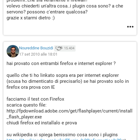
problemi..che sia veramente il firewall?
volevo chiederti un'altra cosa..i plugin cosa sono? a che
servono? possono c'entrare qualcosa?
grazie x starmi dietro :)
Noureddine Bouzidi
15.404
17 set 2010 alle 18:01
hai provato con entrambi firefox e internet explorer ?
quello che ti ho linkato sopra era per internet explorer
(scusa ho dimenticato di precisarlo) se hai provato solo in
firefox ora prova con IE
facciamo il test con Firefox
scarica questo file:
http://fpdownload.adobe.com/get/flashplayer/current/install
_flash_player.exe
chiudi firefox ed installalo e prova
su wikipedia si spiega benissimo cosa sono i plugins