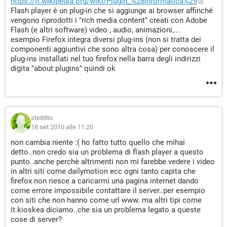
https://it.wikipedia.org/wiki/Plugin_%28informatica%29
Flash player è un plug-in che si aggiunge ai browser affinché
vengono riprodotti i "rich media content" creati con Adobe
Flash (e altri software) video , audio, animazioni,...
esempio Firefox integra diversi plug-ins (non si tratta dei
componenti aggiuntivi che sono altra cosa) per conoscere il
plug-ins installati nel tuo firefox nella barra degli indirizzi
digita "about:plugins" quindi ok
ste88to
18 set 2010 alle 11:20
non cambia niente :( ho fatto tutto quello che mihai
detto..non credo sia un problema di flash player a questo
punto..anche perchè altrimenti non mi farebbe vedere i video
in altri siti come dailymotion ecc ogni tanto capita che
firefox non riesce a caricarmi una pagina internet dando
come errore impossibile contattare il server..per esempio
con siti che non hanno come url www. ma altri tipi come
it.kioskea diciamo..che sia un problema legato a queste
cose di server?