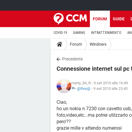
FORUM
GUIDE
COVID-19
GAMING
INTRATTENIMENTO
AN
Forum
Windows
Precedente
Connessione internet sul pc
marty_84_R
- 9 set 2010 alle 16:49
@thor@
-
9 set 2010 alle 23:45
Ciao,
ho un nokia n 7230 con cavetto usb,
foto,video,etc...ma potrei utilzzarl
pero'??
grazie mille v attendo numerosi