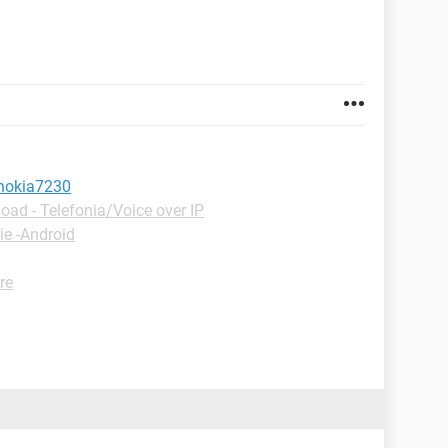
 nokia7230
ad - Telefonia/Voice over IP
ie -Android
re