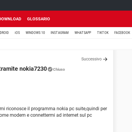
DOWNLOAD
GLOSSARIO
DROID
iOS
WINDOWS 10
INSTAGRAM
WHATSAPP
TIKTOK
FACEBOOK
Successivo
 tramite nokia7230
Chiuso
mi riconosce il programma nokia pc suite,quindi per
o come modem e connettermi ad internet sul pc