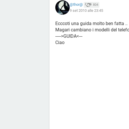
@thor@
804
9 set 2010 alle 23:45
Ecccoti una guida molto ben fatta ..
Magari cambiano i modelli del telefo
----->GUIDA<---
Ciao