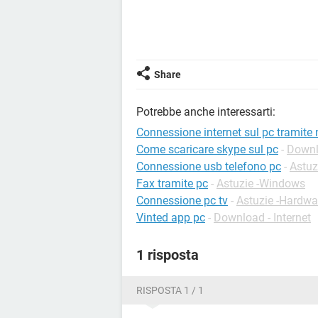
Share
Potrebbe anche interessarti:
Connessione internet sul pc tramite
Come scaricare skype sul pc
-
Downlo
Connessione usb telefono pc
-
Astuz
Fax tramite pc
-
Astuzie -Windows
Connessione pc tv
-
Astuzie -Hardwa
Vinted app pc
-
Download - Internet
1 risposta
RISPOSTA 1 / 1