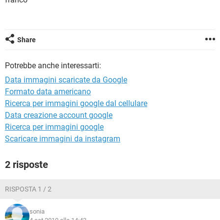
TIKTOK
FACEBOOK
HARDWARE
Share
Potrebbe anche interessarti:
Data immagini scaricate da Google
Formato data americano
Ricerca per immagini google dal cellulare
Data creazione account google
Ricerca per immagini google
Scaricare immagini da instagram
2 risposte
RISPOSTA 1 / 2
sonia