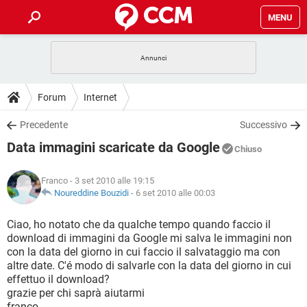
MENU
HOME
COVID-19
GAMING
GUIDE
Forum
Internet
INTRATTENIMENTO
ANDROID
COVID-19
GAMING
DOWNLOAD
Precedente
Successivo
iOS
WINDOWS 10
INTRATTENIMENTO
ANDROID
Data immagini scaricate da Google
INSTAGRAM
COVID-19
WHATSAPP
GAMING
Chiuso
FORUM
iOS
WINDOWS 10
TIKTOK
INTRATTENIMENTO
FACEBOOK
ANDROID
Franco
- 3 set 2010 alle 19:15
INSTAGRAM
COVID-19
WHATSAPP
GAMING
GLOSSARIO
Noureddine Bouzidi
-
6 set 2010 alle 00:03
HARDWARE
iOS
WINDOWS 10
TIKTOK
INTRATTENIMENTO
FACEBOOK
ANDROID
INSTAGRAM
COVID-19
WHATSAPP
GAMING
Ciao, ho notato che da qualche tempo quando faccio il
HARDWARE
iOS
WINDOWS 10
download di immagini da Google mi salva le immagini non
TIKTOK
INTRATTENIMENTO
FACEBOOK
ANDROID
con la data del giorno in cui faccio il salvataggio ma con
INSTAGRAM
WHATSAPP
altre date. C'é modo di salvarle con la data del giorno in cui
HARDWARE
iOS
WINDOWS 10
TIKTOK
FACEBOOK
effettuo il download?
INSTAGRAM
WHATSAPP
grazie per chi saprà aiutarmi
HARDWARE
franco