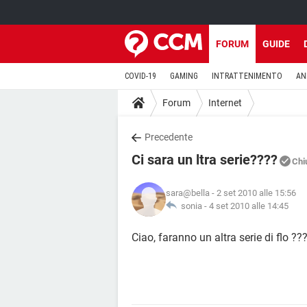
FORUM
GUIDE
COVID-19
GAMING
INTRATTENIMENTO
AN
Forum
Internet
Precedente
Ci sara un ltra serie????
Chi
sara@bella
- 2 set 2010 alle 15:56
sonia -
4 set 2010 alle 14:45
Ciao, faranno un altra serie di flo ??