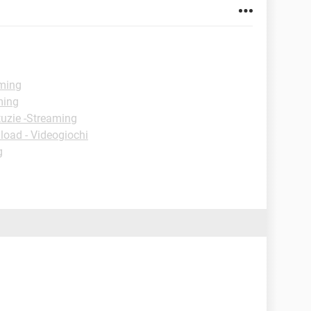
aming
ming
tuzie -Streaming
oad - Videogiochi
g