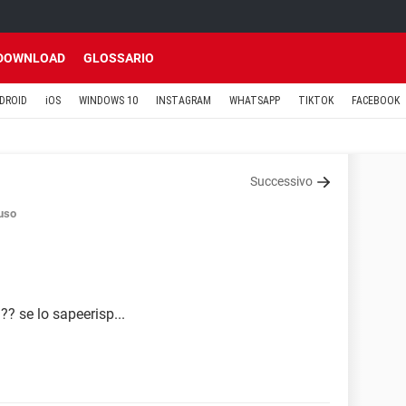
DOWNLOAD
GLOSSARIO
DROID
iOS
WINDOWS 10
INSTAGRAM
WHATSAPP
TIKTOK
FACEBOOK
Successivo
uso
??? se lo sapeerisp...