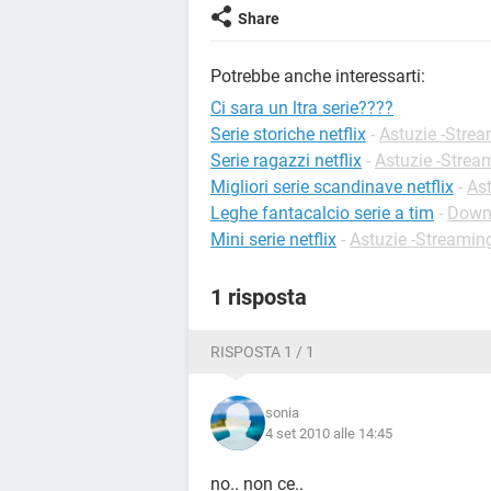
Share
Potrebbe anche interessarti:
Ci sara un ltra serie????
Serie storiche netflix
-
Astuzie -Stre
Serie ragazzi netflix
-
Astuzie -Strea
Migliori serie scandinave netflix
-
As
Leghe fantacalcio serie a tim
-
Downl
Mini serie netflix
-
Astuzie -Streamin
1 risposta
RISPOSTA 1 / 1
sonia
4 set 2010 alle 14:45
no.. non ce..