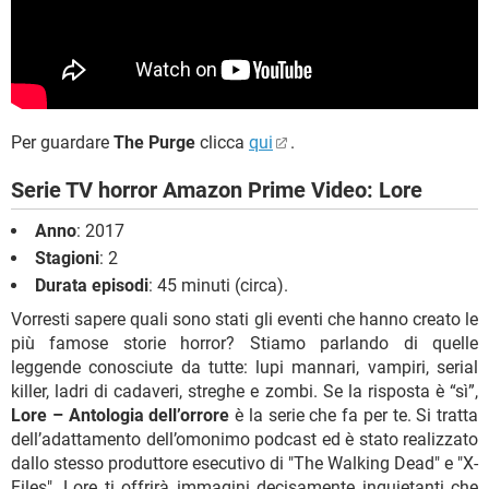
Per guardare
The Purge
clicca
qui
.
Serie TV horror Amazon Prime Video: Lore
Anno
: 2017
Stagioni
: 2
Durata episodi
: 45 minuti (circa).
Vorresti sapere quali sono stati gli eventi che hanno creato le
più famose storie horror? Stiamo parlando di quelle
leggende conosciute da tutte: lupi mannari, vampiri, serial
killer, ladri di cadaveri, streghe e zombi. Se la risposta è “sì”,
Lore – Antologia dell’orrore
è la serie che fa per te. Si tratta
dell’adattamento dell’omonimo podcast ed è stato realizzato
dallo stesso produttore esecutivo di "The Walking Dead" e "X-
Files". Lore ti offrirà immagini decisamente inquietanti che