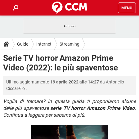
MENU
HOME
COVID-19
GAMING
GUIDE
Guide
Internet
Streaming
INTRATTENIMENTO
ANDROID
COVID-19
GAMING
DOWNLOAD
Serie TV horror Amazon Prime
iOS
WINDOWS 10
INTRATTENIMENTO
ANDROID
Video (2022): le più spaventose
INSTAGRAM
COVID-19
WHATSAPP
GAMING
FORUM
iOS
WINDOWS 10
TIKTOK
INTRATTENIMENTO
FACEBOOK
ANDROID
Ultimo aggiornamento
19 aprile 2022 alle 14:27
da
Antonello
INSTAGRAM
COVID-19
WHATSAPP
GAMING
GLOSSARIO
HARDWARE
iOS
Ciccarello
.
WINDOWS 10
TIKTOK
INTRATTENIMENTO
FACEBOOK
ANDROID
INSTAGRAM
COVID-19
WHATSAPP
GAMING
Voglia di tremare? In questa guida ti proponiamo alcune
HARDWARE
iOS
WINDOWS 10
delle più spaventose
serie TV horror Amazon Prime Video
.
TIKTOK
INTRATTENIMENTO
FACEBOOK
ANDROID
Continua a leggere per saperne di più
.
INSTAGRAM
WHATSAPP
HARDWARE
iOS
WINDOWS 10
TIKTOK
FACEBOOK
INSTAGRAM
WHATSAPP
HARDWARE