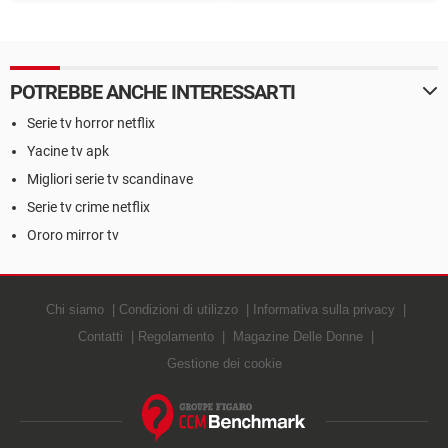
canzoni
economici grazie alla
pubblicità
POTREBBE ANCHE INTERESSARTI
Serie tv horror netflix
Yacine tv apk
Migliori serie tv scandinave
Serie tv crime netflix
Ororo mirror tv
Chi siamo
Condizioni di utilizzo
Informativa sulla privacy
Contatti
Regolamento
Magazine Delle Donne
Gestione dei cookie