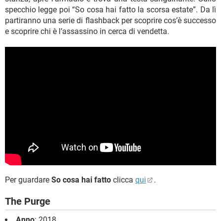
specchio legge poi “So cosa hai fatto la scorsa estate”. Da lì
partiranno una serie di flashback per scoprire cos’è successo
e scoprire chi è l’assassino in cerca di vendetta.
Per guardare
So cosa hai fatto
clicca
qui
.
The Purge
Anno
: 2018