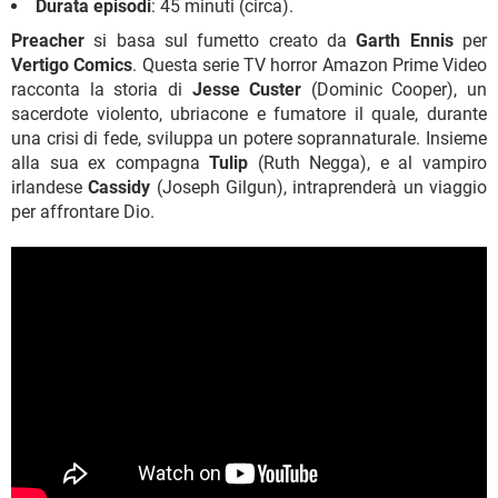
Durata episodi
: 45 minuti (circa).
Preacher
si basa sul fumetto creato da
Garth Ennis
per
Vertigo Comics
. Questa serie TV horror Amazon Prime Video
racconta la storia di
Jesse Custer
(Dominic Cooper), un
sacerdote violento, ubriacone e fumatore il quale, durante
una crisi di fede, sviluppa un potere soprannaturale. Insieme
alla sua ex compagna
Tulip
(Ruth Negga), e al vampiro
irlandese
Cassidy
(Joseph Gilgun), intraprenderà un viaggio
per affrontare Dio.