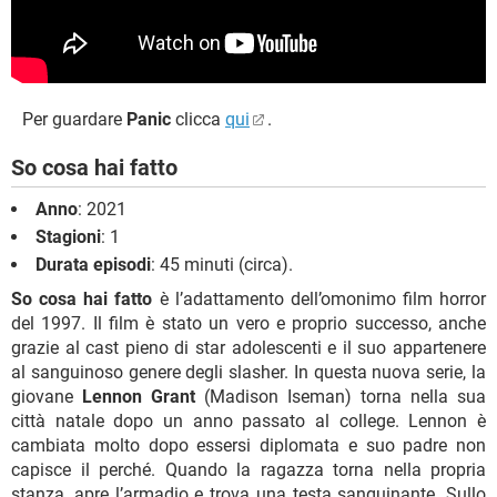
Per guardare
Panic
clicca
qui
.
So cosa hai fatto
Anno
: 2021
Stagioni
: 1
Durata episodi
: 45 minuti (circa).
So cosa hai fatto
è l’adattamento dell’omonimo film horror
del 1997. Il film è stato un vero e proprio successo, anche
grazie al cast pieno di star adolescenti e il suo appartenere
al sanguinoso genere degli slasher. In questa nuova serie, la
giovane
Lennon Grant
(Madison Iseman) torna nella sua
città natale dopo un anno passato al college. Lennon è
cambiata molto dopo essersi diplomata e suo padre non
capisce il perché. Quando la ragazza torna nella propria
stanza, apre l’armadio e trova una testa sanguinante. Sullo