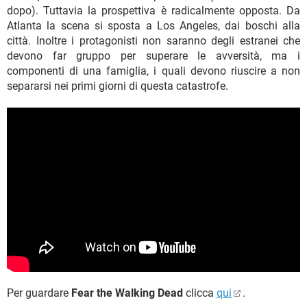
dopo). Tuttavia la prospettiva è radicalmente opposta. Da
Atlanta la scena si sposta a Los Angeles, dai boschi alla
città. Inoltre i protagonisti non saranno degli estranei che
devono far gruppo per superare le avversità, ma i
componenti di una famiglia, i quali devono riuscire a non
separarsi nei primi giorni di questa catastrofe.
Per guardare
Fear the Walking Dead
clicca
qui
.