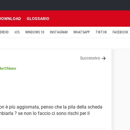
DOWNLOAD
GLOSSARIO
DROID
iOS
WINDOWS 10
INSTAGRAM
WHATSAPP
TIKTOK
FACEBOOK
Successivo
to
/Chiuso
non è più aggiornata, penso che la pila della scheda
iarla ? se non lo faccio ci sono rischi per il