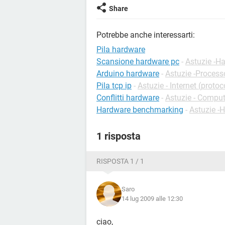
Share
Potrebbe anche interessarti:
Pila hardware
Scansione hardware pc
-
Astuzie -H
Arduino hardware
-
Astuzie -Process
Pila tcp ip
-
Astuzie - Internet (protoco
Conflitti hardware
-
Astuzie - Compu
Hardware benchmarking
-
Astuzie -
1 risposta
RISPOSTA 1 / 1
Saro
14 lug 2009 alle 12:30
ciao,