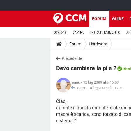
FORUM
GUIDE
COVID-19
GAMING
INTRATTENIMENTO
AN
Forum
Hardware
Precedente
Devo cambiare la pila ?
Risol
manu
- 13 lug 2009 alle 15:53
Saro -
14 lug 2009 alle 12:30
Ciao,
durante il boot la data del sistema 
madre è scarica. sono forzato di camb
sistema ?