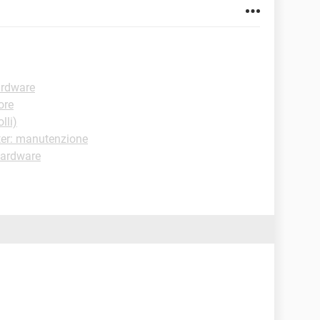
ardware
ore
lli)
ter: manutenzione
Hardware