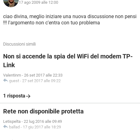
17 ago 2009 alle 12:00
ciao divina, meglio iniziare una nuova discussione non pensi
!!! l'argomento non c'entra con tuo problema
Discussioni simili
Non si accende la spia del WiFi del modem TP-
Link
Valentinm
-
26 set 2017 alle 22:33
guest
-
27 set 2017 alle 09:22
1 risposta
Rete non disponibile protetta
Letispelta
-
22 lug 2016 alle 09:49
ballad
-
17 giu 2017 alle 18:29