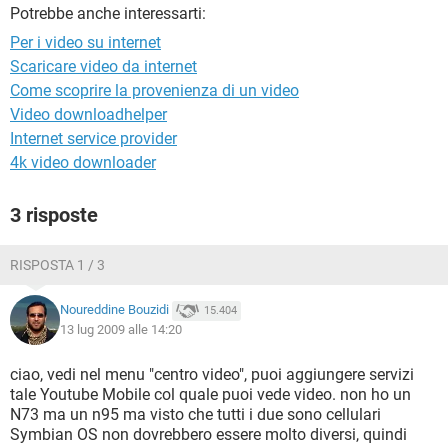
TIKTOK
FACEBOOK
Potrebbe anche interessarti:
Per i video su internet
HARDWARE
Scaricare video da internet
Come scoprire la provenienza di un video
Video downloadhelper
Internet service provider
4k video downloader
3 risposte
RISPOSTA 1 / 3
Noureddine Bouzidi
15.404
13 lug 2009 alle 14:20
ciao, vedi nel menu "centro video", puoi aggiungere servizi
tale Youtube Mobile col quale puoi vede video. non ho un
N73 ma un n95 ma visto che tutti i due sono cellulari
Symbian OS non dovrebbero essere molto diversi, quindi