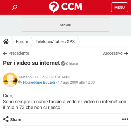
MENU
HOME
COVID-19
GAMING
GUIDE
Forum
Telefonia/Tablet/GPS
INTRATTENIMENTO
ANDROID
COVID-19
GAMING
DOWNLOAD
Precedente
Successivo
iOS
WINDOWS 10
INTRATTENIMENTO
ANDROID
Per i video su internet
INSTAGRAM
COVID-19
WHATSAPP
GAMING
Chiuso
FORUM
iOS
WINDOWS 10
TIKTOK
INTRATTENIMENTO
FACEBOOK
ANDROID
Gaetano
- 11 lug 2009 alle 14:03
INSTAGRAM
COVID-19
WHATSAPP
GAMING
GLOSSARIO
Noureddine Bouzidi
-
17 ago 2009 alle 12:00
HARDWARE
iOS
WINDOWS 10
TIKTOK
INTRATTENIMENTO
FACEBOOK
ANDROID
INSTAGRAM
COVID-19
WHATSAPP
GAMING
Ciao,
HARDWARE
iOS
WINDOWS 10
Sono sempre io come faccio a vedere i video su internet con
TIKTOK
INTRATTENIMENTO
FACEBOOK
ANDROID
il mio n 73 che non ci riesco
INSTAGRAM
WHATSAPP
HARDWARE
iOS
WINDOWS 10
TIKTOK
FACEBOOK
Share
INSTAGRAM
WHATSAPP
HARDWARE