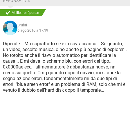
RÉPONSE 1 / 4
insomma... Non mi funziona per niente. Qualcuno sa dirmi
se si tratta di un problema di RAM o di HARD DISK? Spero
Meilleure réponse
possiate aiutarmi! Brunella
Brubri
6 ago 2010 à 17:19
Dipende... Ma soprattutto se è in sovraccarico... Se guardo,
un video, ascolto musica, o ho aperte più pagine di explorer...
Ho totolto anche il riavvio automatico per identificare la
causa... E mi dava lo schermo blu, con errori del tipo..
0x0000ae ecc, l'alimemntatore è abbastanza nuovo, nn
credo sia quello. Cmq quando dopo il riavvio, mi si apre la
segnalazione errori, fondamentalmente mi dà due tipi di
errori: "blue sreen error" e un problema di RAM, solo che mi è
venuto il dubbio dell'hard disk dopo il temporale...