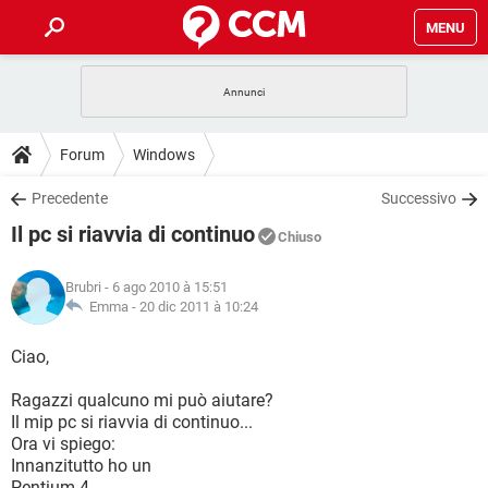
MENU
HOME
COVID-19
GAMING
GUIDE
Forum
Windows
INTRATTENIMENTO
ANDROID
COVID-19
GAMING
DOWNLOAD
Precedente
Successivo
iOS
WINDOWS 10
INTRATTENIMENTO
ANDROID
Il pc si riavvia di continuo
INSTAGRAM
COVID-19
WHATSAPP
GAMING
Chiuso
FORUM
iOS
WINDOWS 10
TIKTOK
INTRATTENIMENTO
FACEBOOK
ANDROID
Brubri
- 6 ago 2010 à 15:51
INSTAGRAM
COVID-19
WHATSAPP
GAMING
GLOSSARIO
Emma -
20 dic 2011 à 10:24
HARDWARE
iOS
WINDOWS 10
TIKTOK
INTRATTENIMENTO
FACEBOOK
ANDROID
INSTAGRAM
COVID-19
WHATSAPP
GAMING
Ciao,
HARDWARE
iOS
WINDOWS 10
TIKTOK
INTRATTENIMENTO
FACEBOOK
ANDROID
Ragazzi qualcuno mi può aiutare?
INSTAGRAM
WHATSAPP
Il mip pc si riavvia di continuo...
HARDWARE
iOS
WINDOWS 10
TIKTOK
FACEBOOK
Ora vi spiego:
INSTAGRAM
WHATSAPP
Innanzitutto ho un
HARDWARE
Pentium 4