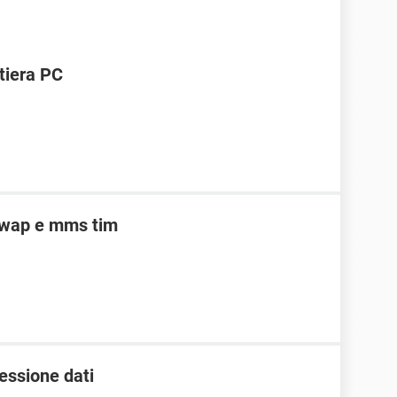
stiera PC
 wap e mms tim
essione dati