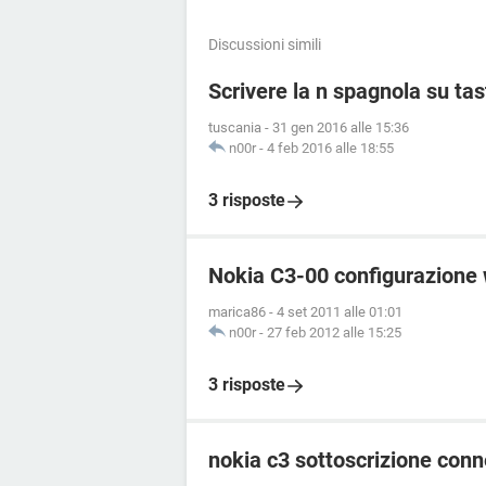
Discussioni simili
Scrivere la n spagnola su ta
tuscania
-
31 gen 2016 alle 15:36
n00r
-
4 feb 2016 alle 18:55
3 risposte
Nokia C3-00 configurazione
marica86
-
4 set 2011 alle 01:01
n00r
-
27 feb 2012 alle 15:25
3 risposte
nokia c3 sottoscrizione conn