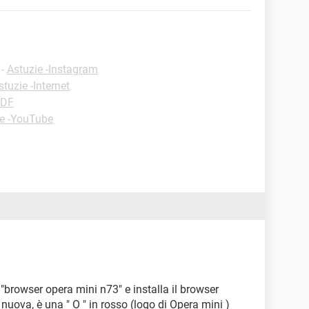
-
Astuzie -Instagram
stuzie -Internet
PDF
ie -YouTube
a "browser opera mini n73" e installa il browser
 nuova, è una " O " in rosso (logo di Opera mini )