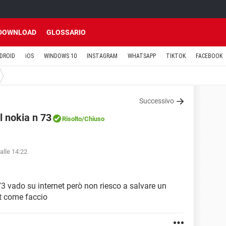
DOWNLOAD
GLOSSARIO
DROID
iOS
WINDOWS 10
INSTAGRAM
WHATSAPP
TIKTOK
FACEBOOK
Successivo
l nokia n 73
Risolto
/Chiuso
alle 14:22
3 vado su internet però non riesco a salvare un
t come faccio