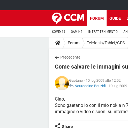
FORUM
GUIDE
COVID-19
GAMING
INTRATTENIMENTO
AN
Forum
Telefonia/Tablet/GPS
Precedente
Come salvare le immagini su
Gaetano
- 10 lug 2009 alle 12:52
Noureddine Bouzidi
-
10 lug 2009 
Ciao,
Sono gaetano io con il mio nokia n 7
immagine o video e suoni su interne
Share