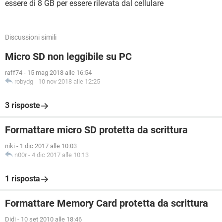
essere di 8 GB per essere rilevata dal cellulare
Discussioni simili
Micro SD non leggibile su PC
raff74
-
15 mag 2018 alle 16:54
robydg
-
10 nov 2018 alle 12:25
3 risposte
Formattare micro SD protetta da scrittura
niki
-
1 dic 2017 alle 10:03
n00r
-
4 dic 2017 alle 10:13
1 risposta
Formattare Memory Card protetta da scrittura
Didi
-
10 set 2010 alle 18:46