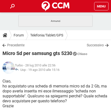
MENU
HOME
COVID-19
GAMING
GUIDE
Forum
Telefonia/Tablet/GPS
INTRATTENIMENTO
ANDROID
COVID-19
GAMING
DOWNLOAD
Precedente
Successivo
iOS
WINDOWS 10
INTRATTENIMENTO
ANDROID
Micro Sd per samsung gts 5230
INSTAGRAM
COVID-19
WHATSAPP
GAMING
Chiuso
FORUM
iOS
WINDOWS 10
TIKTOK
INTRATTENIMENTO
FACEBOOK
ANDROID
Turbo
- 28 lug 2010 alle 22:56
INSTAGRAM
COVID-19
WHATSAPP
GAMING
GLOSSARIO
Uop -
19 ago 2010 alle 15:16
HARDWARE
iOS
WINDOWS 10
TIKTOK
INTRATTENIMENTO
FACEBOOK
ANDROID
INSTAGRAM
COVID-19
WHATSAPP
GAMING
Ciao,
HARDWARE
iOS
WINDOWS 10
ho acquistato una scheda di memoria micro sd da 2 Gb, ma
TIKTOK
INTRATTENIMENTO
FACEBOOK
ANDROID
dopo averla inserita mi esce ilmessaggio "scheda non
INSTAGRAM
WHATSAPP
supportabile". Qualcuno sa spiegarmi perché? Quale scheda
HARDWARE
iOS
WINDOWS 10
TIKTOK
FACEBOOK
devo acquistare per questo telefono?
INSTAGRAM
WHATSAPP
Grazie
HARDWARE