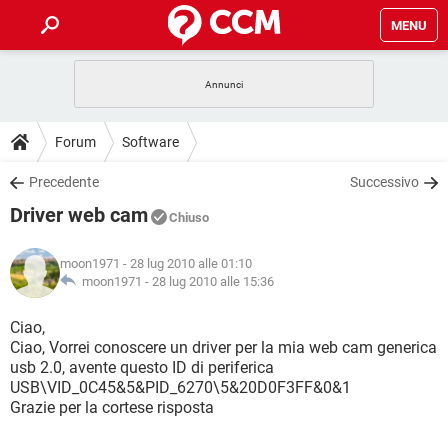
MENU
HOME
COVID-19
GAMING
GUIDE
Forum
Software
INTRATTENIMENTO
ANDROID
COVID-19
GAMING
DOWNLOAD
Precedente
Successivo
iOS
WINDOWS 10
INTRATTENIMENTO
ANDROID
Driver web cam
INSTAGRAM
COVID-19
WHATSAPP
GAMING
Chiuso
FORUM
iOS
WINDOWS 10
TIKTOK
INTRATTENIMENTO
FACEBOOK
ANDROID
moon1971
- 28 lug 2010 alle 01:10
INSTAGRAM
COVID-19
WHATSAPP
GAMING
GLOSSARIO
moon1971 -
28 lug 2010 alle 15:36
HARDWARE
iOS
WINDOWS 10
TIKTOK
INTRATTENIMENTO
FACEBOOK
ANDROID
INSTAGRAM
COVID-19
WHATSAPP
GAMING
Ciao,
HARDWARE
iOS
WINDOWS 10
Ciao, Vorrei conoscere un driver per la mia web cam generica
TIKTOK
INTRATTENIMENTO
FACEBOOK
ANDROID
usb 2.0, avente questo ID di periferica
INSTAGRAM
WHATSAPP
USB\VID_0C45&5&PID_6270\5&20D0F3FF&0&1
HARDWARE
iOS
WINDOWS 10
TIKTOK
FACEBOOK
Grazie per la cortese risposta
INSTAGRAM
WHATSAPP
HARDWARE