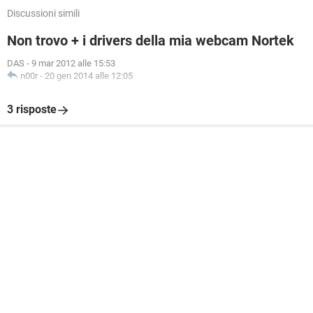
Discussioni simili
Non trovo + i drivers della mia webcam Nortek
DAS
-
9 mar 2012 alle 15:53
n00r
-
20 gen 2014 alle 12:05
3 risposte