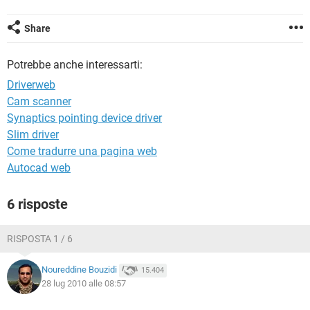
TIKTOK
FACEBOOK
HARDWARE
Share
Potrebbe anche interessarti:
Driverweb
Cam scanner
Synaptics pointing device driver
Slim driver
Come tradurre una pagina web
Autocad web
6 risposte
RISPOSTA 1 / 6
Noureddine Bouzidi
15.404
28 lug 2010 alle 08:57