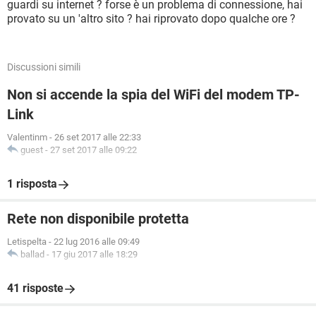
guardi su internet ? forse è un problema di connessione, hai
provato su un 'altro sito ? hai riprovato dopo qualche ore ?
Discussioni simili
Non si accende la spia del WiFi del modem TP-
Link
Valentinm
-
26 set 2017 alle 22:33
guest
-
27 set 2017 alle 09:22
1 risposta
Rete non disponibile protetta
Letispelta
-
22 lug 2016 alle 09:49
ballad
-
17 giu 2017 alle 18:29
41 risposte