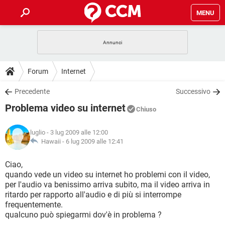
MENU
HOME
COVID-19
GAMING
GUIDE
Forum
Internet
INTRATTENIMENTO
ANDROID
COVID-19
GAMING
DOWNLOAD
Precedente
Successivo
iOS
WINDOWS 10
INTRATTENIMENTO
ANDROID
Problema video su internet
INSTAGRAM
COVID-19
WHATSAPP
GAMING
Chiuso
FORUM
iOS
WINDOWS 10
TIKTOK
INTRATTENIMENTO
FACEBOOK
ANDROID
luglio
- 3 lug 2009 alle 12:00
INSTAGRAM
COVID-19
WHATSAPP
GAMING
GLOSSARIO
Hawaii -
6 lug 2009 alle 12:41
HARDWARE
iOS
WINDOWS 10
TIKTOK
INTRATTENIMENTO
FACEBOOK
ANDROID
INSTAGRAM
COVID-19
WHATSAPP
GAMING
Ciao,
HARDWARE
iOS
WINDOWS 10
quando vede un video su internet ho problemi con il video,
TIKTOK
INTRATTENIMENTO
FACEBOOK
ANDROID
per l'audio va benissimo arriva subito, ma il video arriva in
INSTAGRAM
WHATSAPP
ritardo per rapporto all'audio e di più si interrompe
HARDWARE
iOS
WINDOWS 10
TIKTOK
FACEBOOK
frequentemente.
INSTAGRAM
WHATSAPP
qualcuno può spiegarmi dov'è in problema ?
HARDWARE