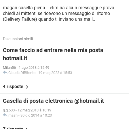
magari casella piena... elimina alcun messaggi e prova..
chiedi ai mittenti se ricevono un messaggio di ritorno
(Delivery Failure) quando ti inviano una mail..
Discussioni simili
Come faccio ad entrare nella mia posta
hotmail.it
Milan56
-
1 ago 2013 à 15:49
ClaudiaDiBitonto
-
19 mag 2023 à 15:53
4 risposte
Casella di posta elettronica @hotmail.it
g.g.500
-
12 mag 2013 à 10:19
mash
-
30 dic 2014 à 10:23