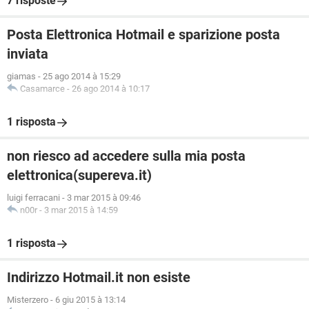
7 risposte
Posta Elettronica Hotmail e sparizione posta
inviata
giamas
-
25 ago 2014 à 15:29
Casamarce
-
26 ago 2014 à 10:17
1 risposta
non riesco ad accedere sulla mia posta
elettronica(supereva.it)
luigi ferracani
-
3 mar 2015 à 09:46
n00r
-
3 mar 2015 à 14:59
1 risposta
Indirizzo Hotmail.it non esiste
Misterzero
-
6 giu 2015 à 13:14