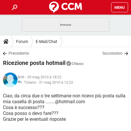
MENU
HOME
COVID-19
GAMING
GUIDE
Forum
E-Mail/Chat
INTRATTENIMENTO
ANDROID
COVID-19
GAMING
DOWNLOAD
Precedente
Successivo
iOS
WINDOWS 10
INTRATTENIMENTO
ANDROID
Ricezione posta hotmail
INSTAGRAM
COVID-19
WHATSAPP
GAMING
Chiuso
FORUM
iOS
WINDOWS 10
TIKTOK
INTRATTENIMENTO
FACEBOOK
ANDROID
Britt
- 29 mag 2010 à 18:22
INSTAGRAM
COVID-19
WHATSAPP
GAMING
GLOSSARIO
Tiziano -
31 mag 2010 à 12:22
HARDWARE
iOS
WINDOWS 10
TIKTOK
INTRATTENIMENTO
FACEBOOK
ANDROID
INSTAGRAM
COVID-19
WHATSAPP
GAMING
Ciao, da circa due o tre settimane non ricevo più posta sulla
HARDWARE
iOS
WINDOWS 10
mia casella di posta ........@hotmail.com
TIKTOK
INTRATTENIMENTO
FACEBOOK
ANDROID
Cosa è successo???
INSTAGRAM
WHATSAPP
Cosa posso o devo fare???
HARDWARE
iOS
WINDOWS 10
TIKTOK
FACEBOOK
Grazie per le eventuali risposte
INSTAGRAM
WHATSAPP
HARDWARE