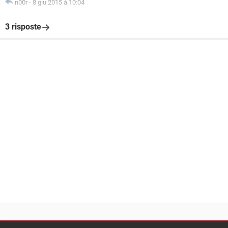
n00r
-
8 giu 2015 à 10:04
3 risposte