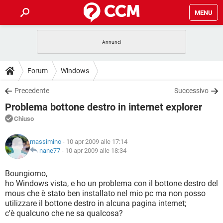
MENU
HOME
COVID-19
GAMING
GUIDE
Forum
Windows
INTRATTENIMENTO
ANDROID
COVID-19
GAMING
DOWNLOAD
Precedente
Successivo
iOS
WINDOWS 10
INTRATTENIMENTO
ANDROID
Problema bottone destro in internet explorer
INSTAGRAM
COVID-19
WHATSAPP
GAMING
FORUM
iOS
WINDOWS 10
Chiuso
TIKTOK
INTRATTENIMENTO
FACEBOOK
ANDROID
INSTAGRAM
COVID-19
WHATSAPP
GAMING
GLOSSARIO
HARDWARE
iOS
massimino
- 10 apr 2009 alle 17:14
WINDOWS 10
TIKTOK
INTRATTENIMENTO
FACEBOOK
ANDROID
nane77
-
10 apr 2009 alle 18:34
INSTAGRAM
COVID-19
WHATSAPP
GAMING
HARDWARE
iOS
WINDOWS 10
Boungiorno,
TIKTOK
INTRATTENIMENTO
FACEBOOK
ANDROID
ho Windows vista, e ho un problema con il bottone destro del
INSTAGRAM
WHATSAPP
mous che è stato ben installato nel mio pc ma non posso
HARDWARE
iOS
WINDOWS 10
TIKTOK
FACEBOOK
utilizzare il bottone destro in alcuna pagina internet;
INSTAGRAM
WHATSAPP
c'è qualcuno che ne sa qualcosa?
HARDWARE