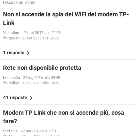
Discussioni simili
Non si accende la spia del WiFi del modem TP-
Link
Valentinm
-
26 set 2017 alle 22:33
guest
-
27 set 2017 alle 09:22
1 risposta
Rete non disponibile protetta
Letispelta
-
22 lug 2016 alle 09:49
ballad
-
17 giu 2017 alle 18:29
41 risposte
Modem TP Link che non si accende più, cosa
fare?
Stefania
-
22 set 2019 alle 17:31