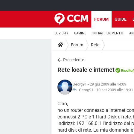
FORUM
GUIDE
COVID-19
GAMING
INTRATTENIMENTO
AN
Forum
Rete
Precedente
Rete locale e internet
Risolto
Georg91
- 29 giu 2009 alle 14:09
Georg91 -
10 set 2009 alle 19:31
Ciao,
ho un router connesso a internet con
connessi 2 PC e 1 Hard Disk di rete, 
indirizzi: 192.168.0.1 l'indirizzo de
hard disk di rete. La mia domanda è 