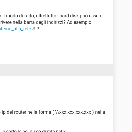
il modo di farlo, oltrettutto l'hard disk può essere
rivere nella barra degli indirizzi? Ad esempio:
nterno_alla_rete
?
o ip del router nella forma ( \\xxx.xxx.xxx.xxx ) nella
 cartelle nel disco di rete nel ?