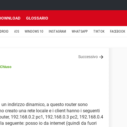
DOWNLOAD
GLOSSARIO
DROID
iOS
WINDOWS 10
INSTAGRAM
WHATSAPP
TIKTOK
FACEBOOK
Successivo
/Chiuso
 un indirizzo dinamico, a questo router sono
ho creato una rete locale e i client hanno i seguenti
l router, 192.168.0.2 pc1, 192.168.0.3 pc2, 192.168.0.4
la seguente: posso io da internet (quindi da fuori