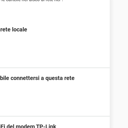
 rete locale
ile connettersi a questa rete
WiFi del modem TP-Link