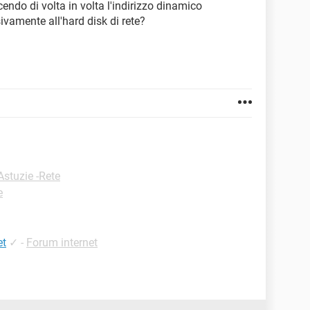
endo di volta in volta l'indirizzo dinamico
ivamente all'hard disk di rete?
Astuzie -Rete
e
et
✓
-
Forum internet