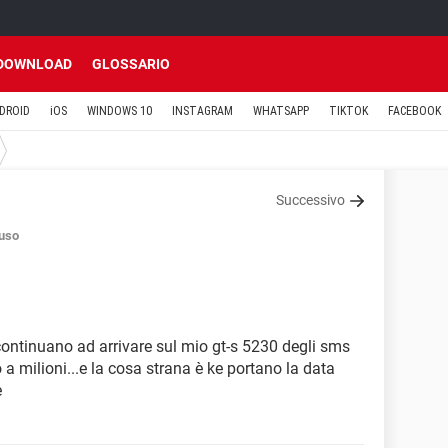
DOWNLOAD
GLOSSARIO
DROID
iOS
WINDOWS 10
INSTAGRAM
WHATSAPP
TIKTOK
FACEBOOK
Successivo
uso
i continuano ad arrivare sul mio gt-s 5230 degli sms
o a milioni...e la cosa strana è ke portano la data
e