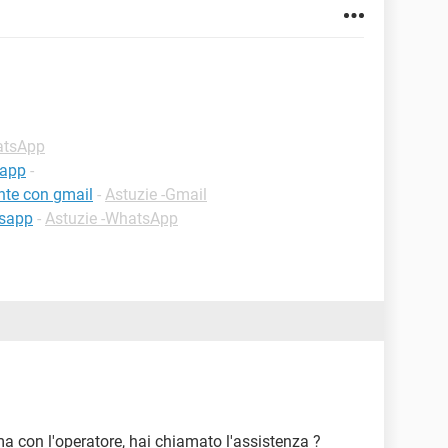
atsApp
sapp
-
nte con gmail
-
Astuzie -Gmail
tsapp
-
Astuzie -WhatsApp
 ma con l'operatore, hai chiamato l'assistenza ?