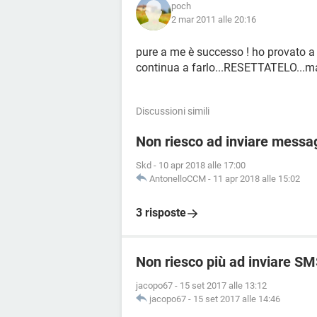
poch
2 mar 2011 alle 20:16
pure a me è successo ! ho provato a f
continua a farlo...RESETTATELO...ma
Discussioni simili
Non riesco ad inviare messag
Skd
-
10 apr 2018 alle 17:00
AntonelloCCM
-
11 apr 2018 alle 15:02
3 risposte
Non riesco più ad inviare SM
jacopo67
-
15 set 2017 alle 13:12
jacopo67
-
15 set 2017 alle 14:46