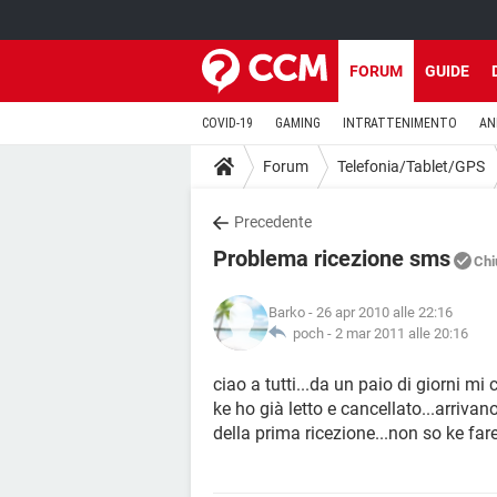
FORUM
GUIDE
COVID-19
GAMING
INTRATTENIMENTO
AN
Forum
Telefonia/Tablet/GPS
Precedente
Problema ricezione sms
Chi
Barko
- 26 apr 2010 alle 22:16
poch -
2 mar 2011 alle 20:16
ciao a tutti...da un paio di giorni m
ke ho già letto e cancellato...arrivan
della prima ricezione...non so ke far