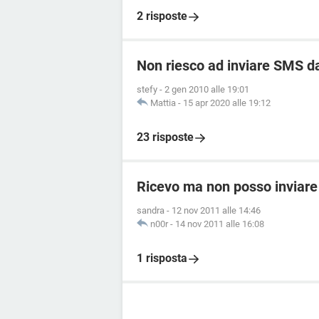
2 risposte
Non riesco ad inviare SMS da
stefy
-
2 gen 2010 alle 19:01
Mattia
-
15 apr 2020 alle 19:12
23 risposte
Ricevo ma non posso inviare
sandra
-
12 nov 2011 alle 14:46
n00r
-
14 nov 2011 alle 16:08
1 risposta