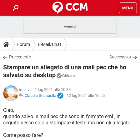
MENU
HOME
COVID-19
GAMING
GUIDE
Forum
E-Mail/Chat
INTRATTENIMENTO
ANDROID
COVID-19
GAMING
DOWNLOAD
Precedente
Successivo
iOS
WINDOWS 10
INTRATTENIMENTO
ANDROID
Stampare un allegato di una mail pec che ho
INSTAGRAM
COVID-19
WHATSAPP
GAMING
FORUM
iOS
WINDOWS 10
salvato su desktop
Chiuso
TIKTOK
INTRATTENIMENTO
FACEBOOK
ANDROID
INSTAGRAM
COVID-19
WHATSAPP
GAMING
GLOSSARIO
HARDWARE
iOS
WINDOWS 10
truelive
- 1 lug 2021 alle 10:35
TIKTOK
INTRATTENIMENTO
FACEBOOK
ANDROID
Claudia Scarciolla
-
12 lug 2021 alle 16:55
INSTAGRAM
COVID-19
WHATSAPP
GAMING
HARDWARE
iOS
WINDOWS 10
Ciao,
TIKTOK
INTRATTENIMENTO
FACEBOOK
ANDROID
INSTAGRAM
WHATSAPP
quando salvo le mail pec che sono in formato eml , in
HARDWARE
iOS
WINDOWS 10
seguito riesco solo a stampare il testo ma non gli allegati.
TIKTOK
FACEBOOK
INSTAGRAM
WHATSAPP
Come posso fare?
HARDWARE