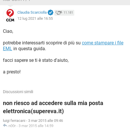
Claudia Scarciolla
11.181
12 lug 2021 alle 16:55
Ciao,
potrebbe interessarti scoprire di più su
come stampare i file
EML
in questa guida.
facci sapere se ti è stato d'aiuto,
a presto!
Discussioni simili
non riesco ad accedere sulla mia posta
elettronica(supereva.it)
luigi ferracani
-
3 mar 2015 alle 09:46
n00r
-
3 mar 2015 alle 14:59