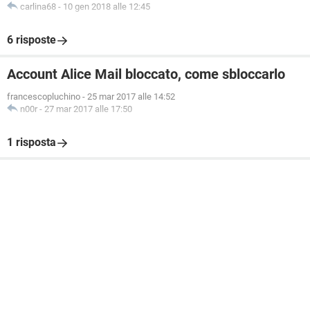
carlina68
-
10 gen 2018 alle 12:45
6 risposte
Account Alice Mail bloccato, come sbloccarlo
francescopluchino
-
25 mar 2017 alle 14:52
n00r
-
27 mar 2017 alle 17:50
1 risposta