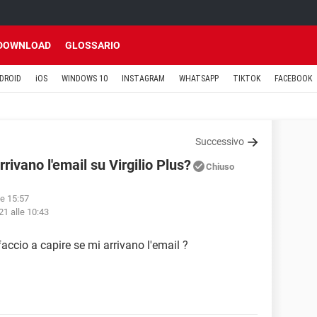
DOWNLOAD
GLOSSARIO
DROID
iOS
WINDOWS 10
INSTAGRAM
WHATSAPP
TIKTOK
FACEBOOK
Successivo
rivano l'email su Virgilio Plus?
Chiuso
le 15:57
21 alle 10:43
faccio a capire se mi arrivano l'email ?