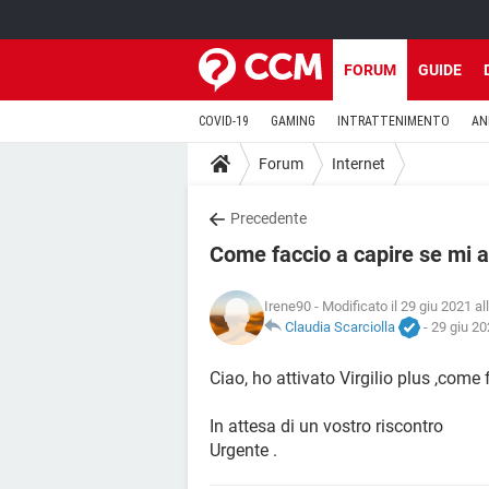
FORUM
GUIDE
COVID-19
GAMING
INTRATTENIMENTO
AN
Forum
Internet
Precedente
Come faccio a capire se mi ar
Irene90
- Modificato il 29 giu 2021 al
Claudia Scarciolla
-
29 giu 20
Ciao, ho attivato Virgilio plus ,come 
In attesa di un vostro riscontro
Urgente .