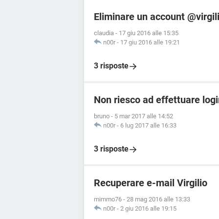
Eliminare un account @virgil
claudia
-
17 giu 2016 alle 15:35
n00r
-
17 giu 2016 alle 19:21
3 risposte
Non riesco ad effettuare login
bruno
-
5 mar 2017 alle 14:52
n00r
-
6 lug 2017 alle 16:33
3 risposte
Recuperare e-mail Virgilio
mimmo76
-
28 mag 2016 alle 13:33
n00r
-
2 giu 2016 alle 19:15