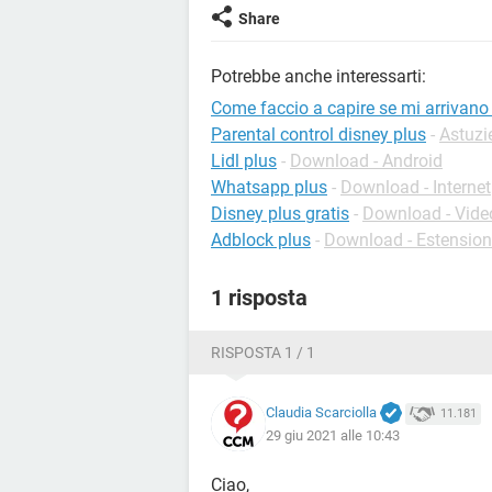
Share
Potrebbe anche interessarti:
Come faccio a capire se mi arrivano l
Parental control disney plus
-
Astuzi
Lidl plus
-
Download - Android
Whatsapp plus
-
Download - Internet
Disney plus gratis
-
Download - Vide
Adblock plus
-
Download - Estensio
1 risposta
RISPOSTA 1 / 1
Claudia Scarciolla
11.181
29 giu 2021 alle 10:43
Ciao,